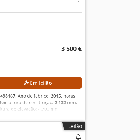
3 500 €
Em leilão
498167
, Ano de fabrico:
2015
, horas
plex
, altura de construção:
2 132 mm
,
ltura de elevação: 4.700 mm
ateria: 48 V Capacidade da bateria:
ras de operação: 15.254 h EQUIPAMENTO
Leilão
eferência externa: SL9789SP