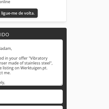
online
 ligue-me de volta.
DIDO