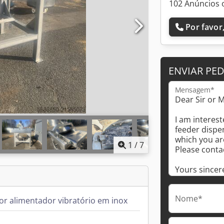
102 Anúncios 
Por favor,
ENVIAR PE
Mensagem*
1
/
7
Nome*
r alimentador vibratório em inox