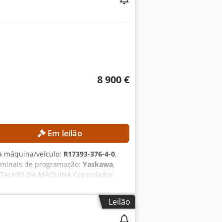
para alta precisão dimensional
 ocupado Controlo CNC de fácil
8 900 €
Em leilão
a máquina/veículo:
R17393-376-4-0
,
erminais de programação:
Yaskawa
,
 DETALHES DA MÁQUINA Controlador:
0 Hz Corrente de entrada: 15 A
curto-circuito: 2,5 kA Tipo de fonte
Leilão
de robô Yaskawa YRC1000