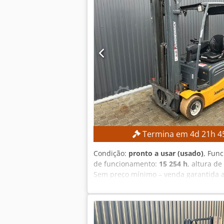
Termina em
4
d
21
h
4
Condição:
pronto a usar (usado)
, Fun
de funcionamento:
15 254 h
, altura de
Sem preço mínimo – venda garantida a
Crsdpezrlxgofx Ad Nof Altura total: 2
625 Ah Ano de fabricação da bateria: 
Mastro de elevação triplex com elevaçã