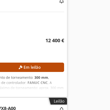
12 400 €
Em leilão
nto de torneamento:
300 mm
,
 de controlador:
FANUC CNC
, A
máximo de torneamento: aprox. 300 mm
 máxima do eixo principal: 4.500 rpm
x. 2.200 kg Horas de funcionamento:
Leilão
al: 14,97 kVA Corrente em carga total:
X8-A00
segundo o fabricante: 7,5 kW