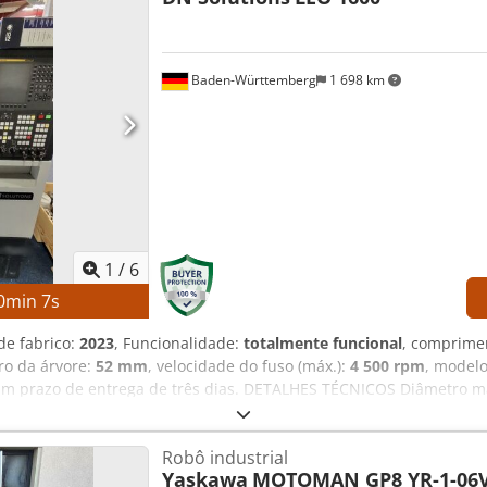
Baden-Württemberg
1 698 km
1
/
6
0
min
5
s
de fabrico:
2023
, Funcionalidade:
totalmente funcional
, comprime
uro da árvore:
52 mm
, velocidade do fuso (máx.):
4 500 rpm
, modelo
m prazo de entrega de três dias. DETALHES TÉCNICOS Diâmetro 
prox. 300 mm Diâmetro do furo do eixo: aprox. 52 mm Velocidade
 DETALHES DA MÁQUINA Controlo: FANUC CNC Peso da máquina: apro
Robô industrial
.300 h Tensão: CA 380 V (com ou sem transformador) Potência nomin
Yaskawa
MOTOMAN GP8 YR-1-06V
A Capacidade de curto-circuito: 10 kA Potência do motor elétrico, 