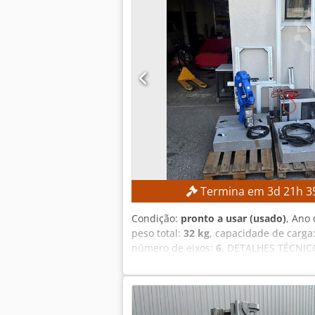
EQUIPAMENTO Documentação técnica Ei
Credpfx Ajznb Ntjd Njf Torreta de fe
utilização Alta fiabilidade Baixa ne
Termina em
3
d
21
h
3
Condição:
pronto a usar (usado)
, Ano 
peso total:
32 kg
, capacidade de carga
número de eixos:
6
, DETALHES TÉCNICO
Yaskawa YRC1000 Fabricante do painel
Corrente máxima de proteção contra so
de alimentação: ERAR-1000-06VX8-E1