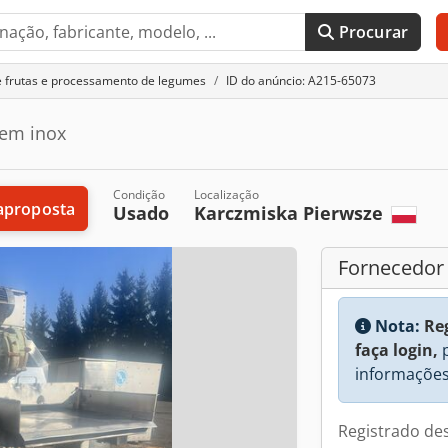
Procurar
 frutas e processamento de legumes
ID do anúncio: A215-65073
 em inox
Condição
Localização
aproposta
Usado
Karczmiska Pierwsze
Fornecedor
Nota:
Re
faça login,
p
informações
Registrado de