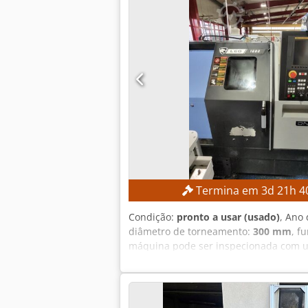
Termina em
3
d
21
h
4
Condição:
pronto a usar (usado)
, Ano 
diâmetro de torneamento:
300 mm
, f
máquina pode ser inspecionada com u
Comprimento máximo de torneamento: a
Torreta de ferramentas: 12 posições
aprox. 6.458 h Horas do eixo: aprox. 4
22,74 A Capacidade de interrupção: 5 k