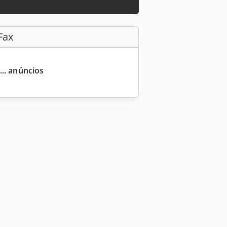
Fax
... anúncios