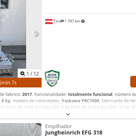
xo principal de alto desempenho Construção robusta da máquina 
rramentas com indexação rápida Design compacto com baixo espaço
cessidade de manutenção Documentação técnica completa
Tirol
1 797 km
1
/
12
5
min
5
s
de fabrico:
2017
, Funcionalidade:
totalmente funcional
, número d
:
8 kg
, modelo de controlador:
Yaskawa YRC1000
, fabricante de t
S Eixos do robô: 6 Carga útil: 8 kg Peso do braço do robô: 32 kg
 de programação: Yaskawa Alimentação: 3 fases CA 380–440 V, 50/6
brecarga do equipamento: 15 A Csdpfszmwafjx Ad Nerf Corrente de 
Empilhador
0 EQUIPAMENTO Braço do robô Yaskawa Motoman GP8 Controlador 
Jungheinrich
EFG 318