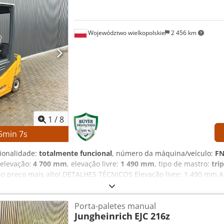
Województwo wielkopolskie
2 456 km
1
/
8
5
min
5
s
cionalidade:
totalmente funcional
, número da máquina/veículo:
FN
 elevação:
4 700 mm
, elevação livre:
1 490 mm
, tipo de mastro:
tri
o preço mais alto! DETALHES TÉCNICOS Elevação livre: 1.490 mm A
.132 mm DETALHES DA MÁQUINA Tipo de mastro: Triplex Tensão da b
2015 Válvulas hidráulicas: 3.ª/4.ª válvula no suporte do garfo Ho
Porta-paletes manual
o livre 3.ª/4.ª válvula hidráulica no suporte do garfo Carregador R
Jungheinrich
EJC 216z