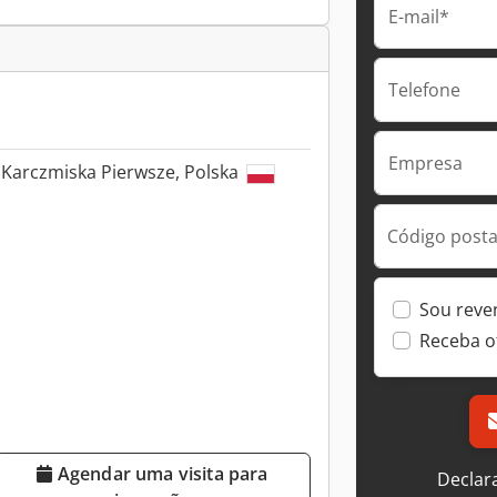
E-mail*
Telefone
Empresa
 Karczmiska Pierwsze, Polska
Código postal
Sou reve
Receba o
Agendar uma visita para
Declar