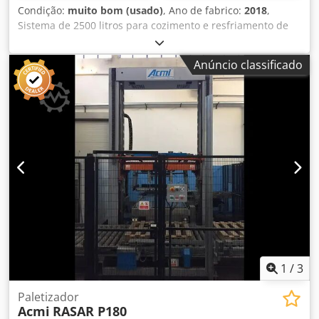
compressores: 6 Níveis de potência: 6 Dados elétricos:
Condição:
muito bom (usado)
, Ano de fabrico:
2018
,
Tensão: 400 V, Frequência: 50 Hz, Fases: 3 Potência
Sistema de 2500 litros para cozimento e resfriamento de
máxima absorvida (kW): 261 Corrente máxima (A): 431
refeições prontas, sopas, caldos, preparações de frutas,
Corrente de partida do circuito (A): 636 Classe de proteção:
compotas e marmeladas, pratos tradicionais e
IP54 Dimensões: Csdpfx Asx E S S Nsndsrf Comprimento
Anúncio classificado
internacionais, molhos e pastas, confeitaria. Instalado
(mm): 5445, Largura (mm): 2191, Altura (mm): 2423 Peso
novo em 2018 a um custo superior a £450.000. Credpfx Ajw
(kg): 5098 (peso operacional) Conexão: DN 125 (Vitaulic)
Rn S Uendof
Número de série: 2200370969 Ano de fabricação: 2021
Estado: Visual 2, Técnico OK (Máquina usada) Preço: sob
consulta em euros (acrescido de IVA, saída de Nettetal) – 3
meses de garantia As máquinas usadas podem apresentar
defeitos visuais devido ao uso. (Sujeito a alterações
técnicas e venda prévia!) Local: MTA Deutschland GmbH,
41334 Nettetal
1
/
3
Paletizador
Acmi
RASAR P180