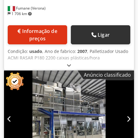
Fumane (Verona)
1 706 km
Informação de
Ligar
preços
Condição:
usado
, Ano de fabrico:
2007
, Palletizador Usado
ACMI RASAR P180 2200 caixas plásticas/hora
Características Gerais do Paletizador Automático O
Paletizador Usado ACMI RASAR P180 2200 caixas
Anúncio classificado
plásticas/hora é um paletizador automático convencional
de entrada baixa, projetado para otimizar operações de
final de linha em processos de envase de alta velocidade.
Desenvolvido pelo fabricante italiano ACMI em 2007,
entrega uma capacidade nominal de 2200 caixas plásticas
por hora, garantindo alta produtividade. É especialmente
indicado para linhas de envase que trabalham com
formatos de 1 litro, tanto em vidro quanto PET. O sistema
prioriza confiabilidade e velocidade em ambientes
industriais exigentes. Compatibilidade com Caixas de