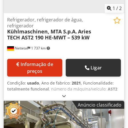
1
/
2
Refrigerador, refrigerador de água,
refrigerador
Kühlmaschinen, MTA S.p.A.
Aries
TECH AST2 190 HE-MWT – 539 kW
Nettetal
1 737 km
Informação de
Ligar
preços
Condição:
usado
, Ano de fabrico:
2021
, Funcionalidade:
totalmente funcional
, número da máquina/veículo:
AST2
190HE-MWT - 2200370969
, capacidade de refrigeração:
539 kW (732,84 cv)
, tipo de corrente de entrada:
trifásico
,
Anúncio classificado
tipo de refrigeração:
água
, peso total:
5 098 kg
,
temperatura ambiente (máx.):
46 °C
, temperatura
ambiente (mín.):
-20 °C
, tensão de entrada:
400 V
, pressão:
3 barra
, temperatura:
7 °C
, vazão volumétrica:
92,1 m³/h
,