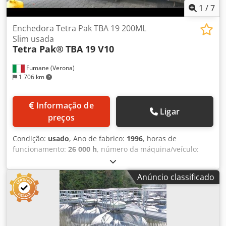
1
/
7
Enchedora Tetra Pak TBA 19 200ML
Slim usada
Tetra Pak®
TBA 19 V10
Fumane (Verona)
1 706 km
Informação de
Ligar
preços
Condição:
usado
, Ano de fabrico:
1996
, horas de
funcionamento:
26 000 h
, número da máquina/veículo:
R94
, Enchedora Tetra Pak TBA 19 200ML Slim
usadaEspecificações técnicas e dados de desempenhoEsta
Anúncio classificado
enchedora asséptica para cartonados é uma Tetra Pak TBA
19 V10 de segunda mão, configurada para o formato 200
ml Slim. Foi revisada em oficina, totalmente testada e
recebeu uma reforma total em 2026 para garantir
desempenho confiável em ambientes de envase industrial