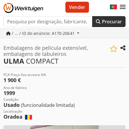
Vender
Procurar
/ ... / ID do anúncio: A170-20641
Embalagens de película extensível,
embalagens de tabuleiros
ULMA
COMPACT
FCA Preço fixo acresce IVA
1 900 €
Ano de fabrico
1999
Condição
Usado
(funcionalidade limitada)
Localização
Oradea