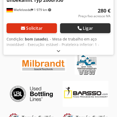
unbekannt
Typ 2000/930
280 €
Wiefelstede
1 979 km
Preço fixo acresce IVA
Solicitar
Ligar
Condição:
bom (usado)
, - Mesa de trabalho em aço
inoxidável - Execução: estável - Prateleira inferior: 1 -
Borda - Prateleira de apoio - Dimensões: 2000/930/A930
mm Dcedsb A I N Espfx Algok - Peso: 82 kg