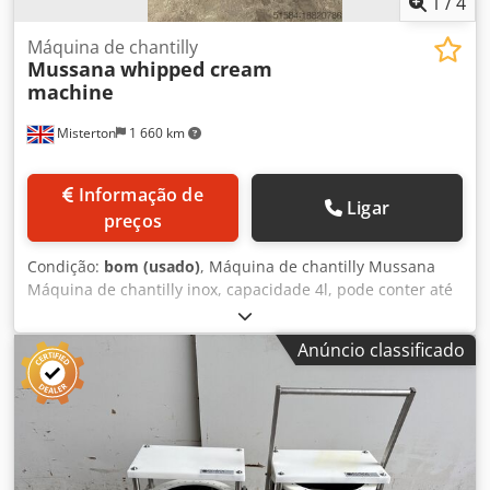
1
/
4
Máquina de chantilly
Mussana
whipped cream
machine
Misterton
1 660 km
Informação de
Ligar
preços
Condição:
bom (usado)
, Máquina de chantilly Mussana
Máquina de chantilly inox, capacidade 4l, pode conter até
4l de creme e pode bater até 90l por hora, inox 1Ph Dwjdov
Tnzwepfx Apwoa
Anúncio classificado