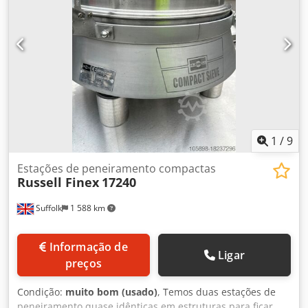
1
/
9
Estações de peneiramento compactas
Russell Finex
17240
Suffolk
1 588 km
Informação de
Ligar
preços
Condição:
muito bom (usado)
, Temos duas estações de
peneiramento quase idênticas em estruturas para ficar