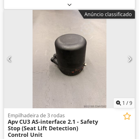
kW, documentação e revista. Preço: 35.000 euros.
Dwodpfxoy Rtlzo Apwsa
Anúncio classificado
1
/
9
Empilhadeira de 3 rodas
Apv
CU3 AS-interface 2.1 - Safety
Stop (Seat Lift Detection)
Control Unit