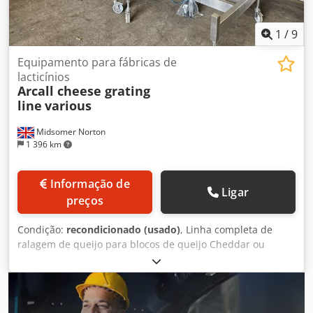
1
/
9
Equipamento para fábricas de
lacticínios
Arcall cheese grating
line
various
Midsomer Norton
1 396 km
Informação de
Ligar
preços
Condição:
recondicionado (usado)
, Linha completa de
ralagem de queijo para blocos de queijo Cheddar ou
Mozzarella. Os blocos de queijo são cortados em cubos e
introduzidos no ralador de queijo, subindo depois por um
transportador doseado com pó e tombado Djdpep T Tghsfx
Apwjwa Cortador de queijo Arcall, transportador de