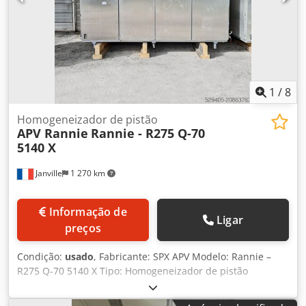
1
/
8
Homogeneizador de pistão
APV Rannie
Rannie - R275 Q-70
5140 X
Janville
1 270 km
Informação de
Ligar
preços
Condição:
usado
, Fabricante: SPX APV Modelo: Rannie –
R275 Q-70 5140 X Tipo: Homogeneizador de pistão
Potência: 250 kW Pressão máxima: 300 bares Capacidade
máxima: 27.000 L/h Dwedpfx Asx R A E Dopwoa Carcaça em