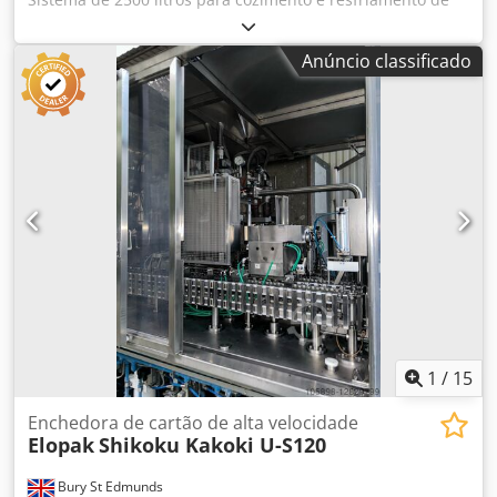
refeições prontas, sopas, caldos, preparações de frutas,
compotas e marmeladas, pratos tradicionais e
Anúncio classificado
internacionais, molhos e pastas, confeitaria. Instalado
novo em 2018 a um custo superior a £450.000. Dedpfxjw
Rn S Uj Apwewa
1
/
15
Enchedora de cartão de alta velocidade
Elopak
Shikoku Kakoki U-S120
Bury St Edmunds