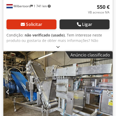
550 €
Wilbertoord
1 741 km
VB acresce IVA
Solicitar
Ligar
Condição:
não verificado (usado)
, Tem interesse neste
produto ou gostaria de obter mais informações? Não
hesite em contactar-nos. Podemos fornecer fotografias
adicionais, mediante pedido. O preço é negociável.
Anúncio classificado
Dwsdpfx Apjzrv H Iswoa Para mais peças e outros
materiais, consulte também o nosso site CNC-Service. Tem
alguma questão ou procura algo específico? Contacte-nos!