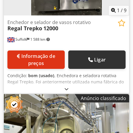
1
/
9
Enchedor e selador de vasos rotativo
Regal Trepko
12000
Suffolk
1 588 km
Informação de
Ligar
preços
Condição:
bom (usado)
, Enchedora e seladora rotativa
Regal Trepko. Foi anteriormente utilizada numa fábrica do
Reino Unido para embalar produtos lácteos como iogurtes,
natas, molhos, etc. Dwsdpfx Aepgqtzspwja
Anúncio classificado