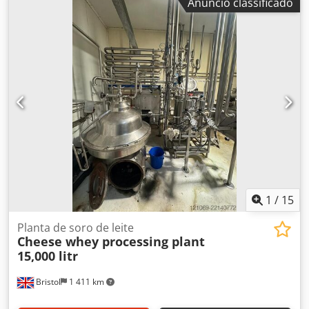
Anúncio classificado
aço inoxidável com pré-insonorização. Número de pistões:
5 Estágio / efeito de homogeneização: 2 Suporte de piso
disponível, não visível nas fotos. Segunda unidade idêntica
disponível: Referência osertech # 12049
1
/
15
Planta de soro de leite
Cheese whey processing plant
15,000 litr
Bristol
1 411 km