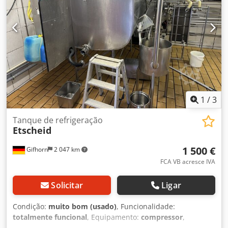
1
/
3
Tanque de refrigeração
Etscheid
1 500 €
Gifhorn
2 047 km
FCA VB acresce IVA
Solicitar
Ligar
Condição:
muito bom (usado)
, Funcionalidade:
totalmente funcional
, Equipamento:
compressor
,
Fabricante: ETSCHEID Capacidade: 1500 l Equipado com