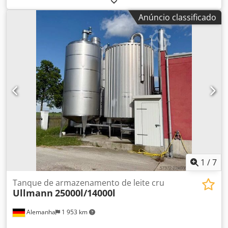
agitador Com unidade de limpeza integrada (CIP) Inclui
Anúncio classificado
unidade de refrigeração Condição: muito boa Dodpfx
Apsxb D Hujwswa
1
/
7
Tanque de armazenamento de leite cru
Ullmann
25000l/14000l
Alemanha
1 953 km