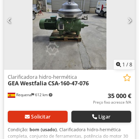
1
/
8
Clarificadora hidro-hermética
GEA Westfalia
CSA-160-47-076
35 000 €
Requena
612 km
Preço fixo acresce IVA
Solicitar
Ligar
Condição:
bom (usado)
, Clarificadora hidro-hermética
completa, conjunto de ferramentas, potência do motor 30