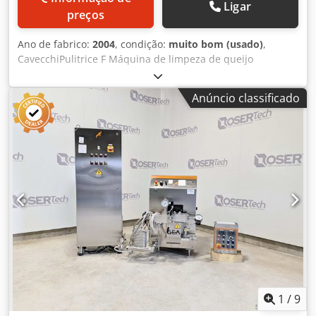
Ligar
preços
Ano de fabrico:
2004
, condição:
muito bom (usado)
,
CavecchiPulitrice F Máquina de limpeza de queijo
Dwsdoimgquepfx Apwsa Em série: 51 2004, máquina de
limpeza de queijo, escovas laterais e de fundo, 3Ph
Anúncio classificado
1
/
9