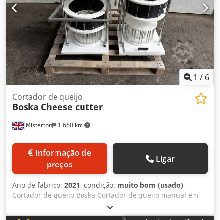
1
/
6
Cortador de queijo
Boska
Cheese cutter
Misterton
1 660 km
Informação de
Ligar
preços
Ano de fabrico:
2021
, condição:
muito bom (usado)
,
Cortador de queijo Boska Cortador de queijo manual em
aço inoxidável, corta em segmentos com fio, de mesa
Dwodpfjxru Tysx Apwoa