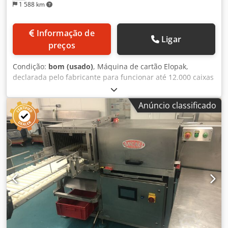
1 588 km
Informação de
Ligar
preços
Condição:
bom (usado)
, Máquina de cartão Elopak,
declarada pelo fabricante para funcionar até 12.000 caixas
de cartão por hora. Construída em 1997, mas totalmente
reconstruída pelo fabricante em cerca de 2004 e utilizada
Anúncio classificado
durante menos de dois anos. Dodpfx Ajpivdispwswa