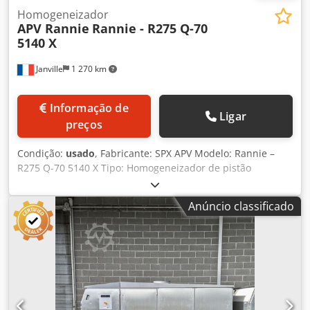
Homogeneizador
APV Rannie
Rannie - R275 Q-70
5140 X
Janville
1 270 km
Informação de
Ligar
preços
Condição:
usado
, Fabricante: SPX APV Modelo: Rannie –
R275 Q-70 5140 X Tipo: Homogeneizador de pistão
Potência: 250 kW Pressão máxima: 300 bares Capacidade
máxima: 27.000 L/h Dodox R A E Rspfx Apwewa Carcaça em
Anúncio classificado
aço inoxidável com pré-insonorização. Número de pistões:
5 Estágio / efeito de homogeneização: 2 Suporte de chão
disponível, não visível nas fotos. Segunda unidade idêntica
disponível: Referência osertech #12048