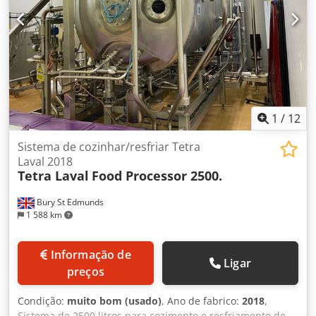
1
/
12
Sistema de cozinhar/resfriar Tetra
Laval 2018
Tetra Laval
Food Processor 2500.
Bury St Edmunds
1 588 km
Informação de
Ligar
preços
Condição:
muito bom (usado)
, Ano de fabrico:
2018
,
Sistema de 2500 litros para cozimento e resfriamento de