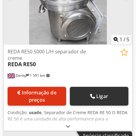
1
/
5
REDA RE50 5000 L/H separador de
creme
REDA
RE50
Derby
1 591 km
Informação de
Ligar
preços
Condição:
usado
, Separador de Creme REDA RE 50 O REDA
RE 50 é uma unidade de alta performance para a
produção de laticínios, projetada para separar o creme do
leite de forma eficiente. Com tecnologia avançada, este
Anúncio classificado