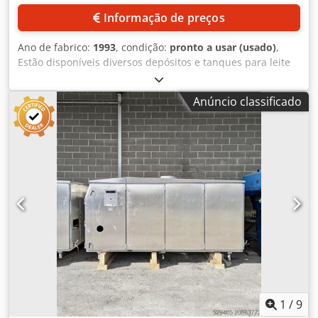
Informação de preços
Ano de fabrico:
1993
, condição:
pronto a usar (usado)
,
Estão disponíveis diversos depósitos e tanques para leite
cru, conectados a um conjunto de válvulas. 1) Volume: 25
m³, ano de fabricação: 2014, agitador: presente. 2) 2
Anúncio classificado
tanques Ullmann, ano de fabricação: 1993, volume: 25.500
l, temperatura máxima de operação: 20 °C, pressão de
operação mínima/máxima: -0,4 bar/0,4 bar, agitador:
presente. 3) Tanque para leite cru, volume: 14.000 l,
agitador: presente. 4) Conjunto de válvulas para tanque de
leite cru. Documentação disponível. É possível realizar
uma inspeção no local. Dedpfxsznx H As Apwjwa
1
/
9