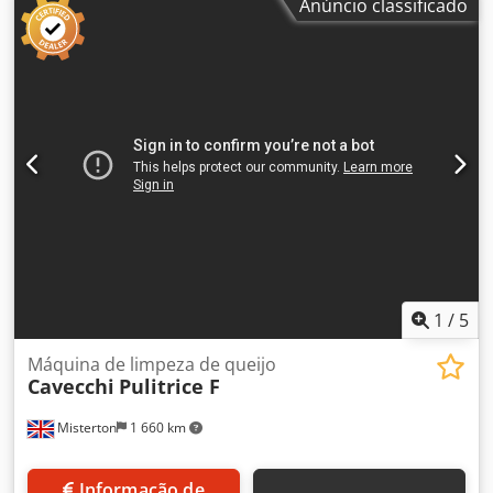
Anúncio classificado
1
/
5
Máquina de limpeza de queijo
Cavecchi
Pulitrice F
Misterton
1 660 km
Informação de