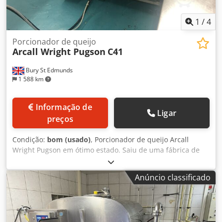
1
/
4
Porcionador de queijo
Arcall Wright Pugson
C41
Bury St Edmunds
1 588 km
Informação de
Ligar
preços
Condição:
bom (usado)
, Porcionador de queijo Arcall
Wright Pugson em ótimo estado. Saiu de uma fábrica de
queijo de Liverpool que faliu em 2019, tem estado em
armazém desde então. Dodpjt R R Uksfx Apwewa
Anúncio classificado