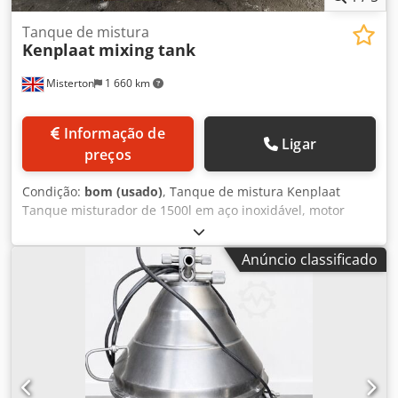
Tanque de mistura
Kenplaat
mixing tank
Misterton
1 660 km
Informação de
Ligar
preços
Condição:
bom (usado)
, Tanque de mistura Kenplaat
Tanque misturador de 1500l em aço inoxidável, motor
montado no topo, deteção de nível, descarga lateral
inferior Dwodpfjrh Et Iex Apwsa
Anúncio classificado