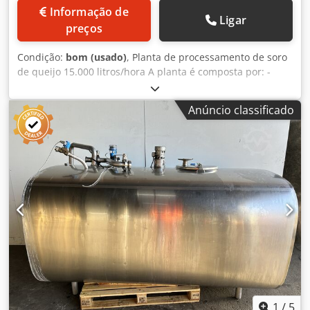
Informação de
Ligar
preços
Condição:
bom (usado)
, Planta de processamento de soro
de queijo 15.000 litros/hora A planta é composta por: -
Tanque em aço inoxidável de 250 litros - Bomba de
produto de 15.000 litros/hora equipada com motor de 5,5
Anúncio classificado
kW - Permutador de calor de placas Tetra plex C8 SR
Dwsdpjzdz Nfjfx Apwea - Unidade SWEP com juntas para
preparação de água quente - Bomba de água quente
equipada com motor de 3,0 kW - Válvula automática de
vapor liga/desliga - Válvula moduladora de vapor - Purga e
filtro de vapor - Tubo de retenção - Tubulação e válvulas
incluindo 3 unidades de válvula desviadora de fluxo de 2"
com 3 vias - RTDs para água quente, soro quente e soro
frio - Sonda de nível alto para o tanque de compensação
1
/
5