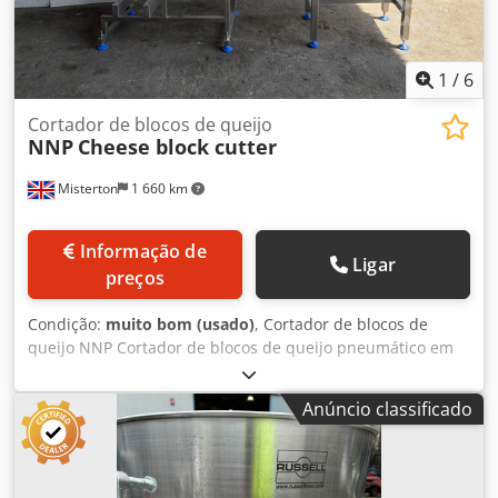
1
/
6
Cortador de blocos de queijo
NNP
Cheese block cutter
Misterton
1 660 km
Informação de
Ligar
preços
Condição:
muito bom (usado)
, Cortador de blocos de
queijo NNP Cortador de blocos de queijo pneumático em
aço inoxidável com transportador de saída em aço
inoxidável, bloco máx. 350 mm de largura x 200 mm de
Anúncio classificado
altura. Djdpfxswtilpe Apwewa