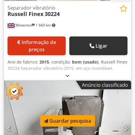
Separador vibratório
Russell Finex
30224
Misterton
1 660 km
Informação de
Ligar
preços
Ano de fabrico:
2015
, condição:
bom (usado)
, Russell Finex
30224 Separador vibratório 2015, em aço inoxidável,
separador de cinco decks, com peneiras em inox, trifásico.
Dodpoy R Em Djfx Apwowa
Anúncio classificado
Guardar pesquisa