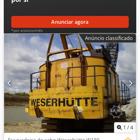
Anunciar agora
*por anúncio/mês
Anúncio classificado
1
/
4
Escavadeira de cabo Weserhütte W180