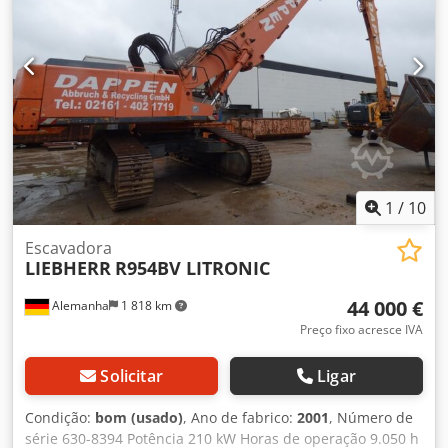
1
/
10
Escavadora
LIEBHERR
R954BV LITRONIC
44 000 €
Alemanha
1 818 km
Preço fixo acresce IVA
Solicitar
Ligar
Condição:
bom (usado)
, Ano de fabrico:
2001
, Número de
série 630-8394 Potência 210 kW Horas de operação 9.050 h