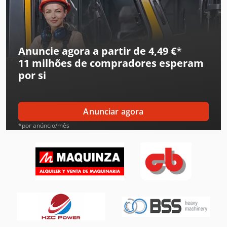
Ford Tipper
Gea Decantador
Gea Mixer
Anuncie agora a partir de 4,49 €
*
11 milhões de compradores
esperam
Ingersoll Rand Compressor
por si
Jungheinrich Empilhadeira
Komatsu Bulldozer
Anunciar agora
Leif & Lorentz Máquinas De Escovar
*por anúncio/mês
Liebherr Grua
Linde Reachstacker
Mitsubishi Ar Condicionado
Müthing Mulcher