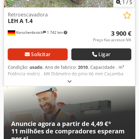
1
/
5
Retroescavadora
LEH
A 1.4
3 900 €
Korschenbroich
1 742 km
Preço fixo acresce IVA
Solicitar
Ligar
Condição:
usado
, Ano de fabrico:
2010
, Capacidade . m³
Potência motriz . kW Diâmetro do pino 66 mm Caçamba
basculante Dedpfx Absp A Dncjqjwa A caçamba foi
utilizada na nossa escavadeira de 16 toneladas para
escavação Adequada para escavadeiras até no máximo 22
toneladas Não desgastada
Anuncie agora a partir de 4,49 €
*
11 milhões de compradores
esperam
por si