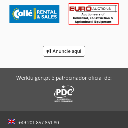
Pfaff Máquina De Costura
Renault Tipper
Smv Reachstacker
Still Empilhadeira
Toyota Empilhadeira
Anuncie aqui
Windmöller & Hölscher Máquinas De Sacos
Zeppelin Silo
Werktuigen.pt é patrocinador oficial de:
+49 201 857 861 80