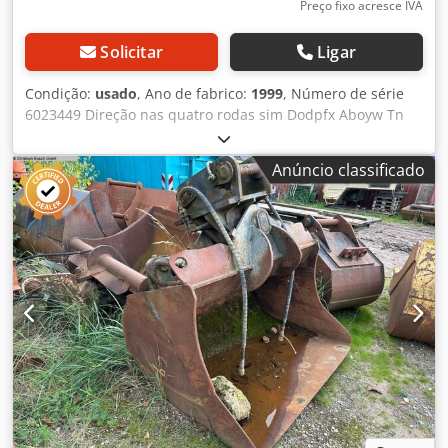
Preço fixo acresce IVA
Solicitar
Ligar
Condição:
usado
, Ano de fabrico:
1999
, Número de série
6023449 Direção nas quatro rodas sim Dodpfx Aboyw Tn
Aoqewa Peso aprox. 7 toneladas Vídeo disponível Motor
diesel sim Condição do pneu 50% Capacidade de elevação
Anúncio classificado
2,5 toneladas Capacidade de volume 0,7 m³
retroescavadeira