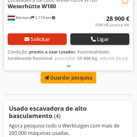
Weserhütte
W180
28 900 €
Körmend
2 174 km
EXW VB acresce IVA
Solicitar
Ligar
Condição:
pronto a usar (usado)
, Funcionalidade:
totalmente funcional
, peso total:
55 000 kg
, volume da pá:
4 m³
, Ano de fabrico:
1978
, horas de funcionamento:
17 500 h
, Escavadeira de cabo Weserhütte W180, com
Guardar pesquisa
motor Kraz, com comprimento de lança de 18 m, caçamba
de 4 m3, em condições de funcionamento Dwedpfx Aswpx
Ifsbqea
Usado escavadora de alto
basculamento
(4)
Agora pesquise todo o Werktuigen com mais de
200 000 máquinas usadas.