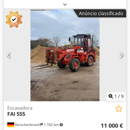
Inclui braço adicional, Tipo: LO4651B, Nº de série: 3001335
Observação: O longo alcance possui um braço comprido e
Anúncio classificado
um braço curto! Mais fotos disponíveis mediante
solicitação Sem implementos Dwjdpfozip Ruox Abqsa
1
/
9
Escavadora
FAI
555
11 000 €
Korschenbroich
1 742 km