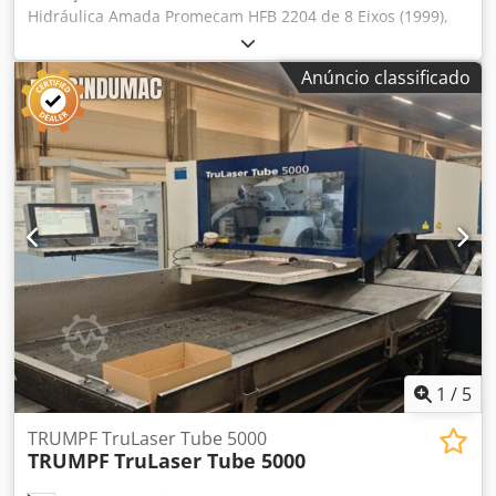
Hidráulica Amada Promecam HFB 2204 de 8 Eixos (1999),
Capacidade de 2200kN, Comprimento da Mesa de
4000mm, Curso Máximo de 180mm, Tempo de Paragem de
Anúncio classificado
80ms, Distância de Paragem de 9mm, Peso da Máquina de
16000kg. N.º de Série: HFBO 220 40 H990103 (1999). País de
Origem: França. Crsdszn Urzspfx Ak Dsf Atenção: A recolha
será efetuada entre 6 e 20 de outubro de 2026. As
instalações estarão fechadas de 10 de setembro a 5 de
outubro de 2026. Atenção: Este lote está localizado em
Cardiff, País de Gales, Reino Unido. Infelizmente, não
existem instalações de carregamento no local; a
desmontagem e o carregamento serão da
responsabilidade e às custas do comprador.
1
/
5
TRUMPF TruLaser Tube 5000
TRUMPF
TruLaser Tube 5000