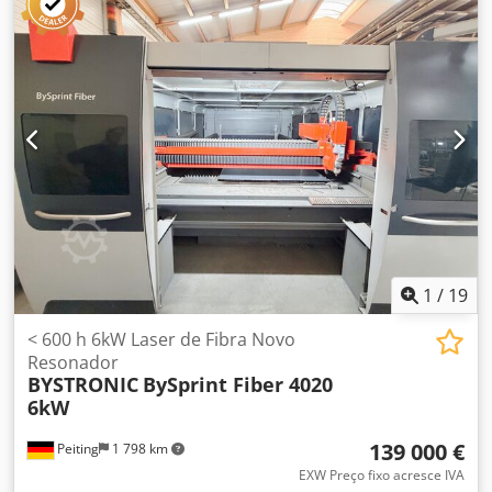
mínimo – venda garantida ao lance mais alto! DETALHES
TÉCNICOS Potência do laser: 6.000 W Formato da chapa:
4.000 mm x 2.000 mm DETALHES DA MÁQUINA Tipo de
controlo: Controlo CNC Tipo de laser: Laser de fibra
Fabricante da fonte laser: IPG Modelo da fonte laser: YLR
Horas de funcionamento: 3.200 h EQUIPAMENTO Cabeçal
de corte QBM Precitec Cedjzldx Sjpfx Ak Dorf Unidade de
arrefecimento Sistema de extração de fumos Sistema de
extração de pó
1
/
19
< 600 h 6kW Laser de Fibra Novo
Resonador
BYSTRONIC
BySprint Fiber 4020
6kW
139 000 €
Peiting
1 798 km
EXW Preço fixo acresce IVA