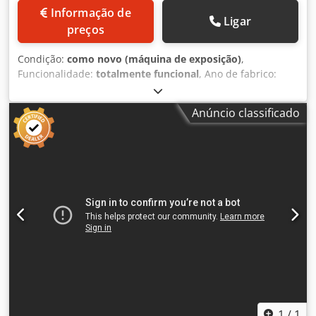
Informação de
Ligar
preços
Condição:
como novo (máquina de exposição)
,
Funcionalidade:
totalmente funcional
, Ano de fabrico:
2023
, Máquina laser de fibra HLF Potência: 6kW Formato da
folha: 4000 x 2000mm Mesa de vaivém automática com
Anúncio classificado
barreiras de luz Cabeça de corte Precitec Auto Fokus
Procutter 2.0 com medição da folha, limpeza do bocal.
Ressonador Max Photonics com 6kW, 12kW opcional
Controlo Siemens DsL com LAN/USB Accionamentos
Siemens Guias THK Tapete transportador de peças
pequenas Mesa de rolos de esferas para um
manuseamento fácil e sem riscos das folhas Credpsvdq U
Ujfx Ak Djf Garantia de 24 meses Software CAD / CAM
Colocação em funcionamento Entrega (na Alemanha) Curso
de formação Certificação CE A máquina é uma máquina de
exposição. Pode ser testada em qualquer altura.
Vendemos máquinas YAWEI há mais de 20 anos. Tratamos
de tudo, desde o transporte e formação até à manutenção
e serviço de garantia. Contacte-nos!
1
/
1