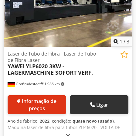
1
/
3
Laser de Tubo de Fibra - Laser de Tubo
de Fibra Laser
YAWEI
YLP6020 3KW -
LAGERMASCHINE SOFORT VERF.
Großrudestedt
1 986 km
Informação de
Ligar
preços
Ano de fabrico:
2022
, condição:
quase novo (usado)
,
Máquina laser de fibra para tubos YLP 6020 - VOLTA DE
INSOLVÊNCIA - IMEDIATAMENTE DISPONÍVEL equipamento