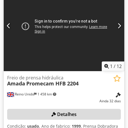
1
/
12
Freio de prensa hidráulica
Amada
Promecam HFB 2204
Reino Unido
1 458 km
Ainda 32 dias
Detalhes
Condição:
usado
, Ano de fabrico:
1999
, Prensa Dobradora