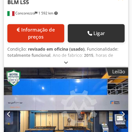
BLM
LS5
Concorezzo
1 592 km
Informação de
Ligar
preços
Condição:
revisado em oficina (usado)
, Funcionalidade:
totalmente funcional
, Ano de fabrico:
2015
, horas de
funcionamento:
19 915 h
, potência do laser:
5 000 W
,
duração da garantia:
6 meses
, Equipamento:
unidade de
Leilão
refrigeração
, DG Tech – Centro de Revisões Autorizado
BLM Group A DG Tech surge do spin-off da DGService para
atender de forma específica o mercado de máquinas
usadas BLM Group. Graças à experiência adquirida no
pós-venda e à constante formação técnica, oferecemos um
serviço completo e confiável. Gerimos a avaliação, compra
e recondicionamento das máquinas, incluindo a
manutenção da fonte laser, garantindo elevados padrões
de qualidade. Tratamos diretamente da logística,
desmontagem e transporte, eliminando os riscos da venda