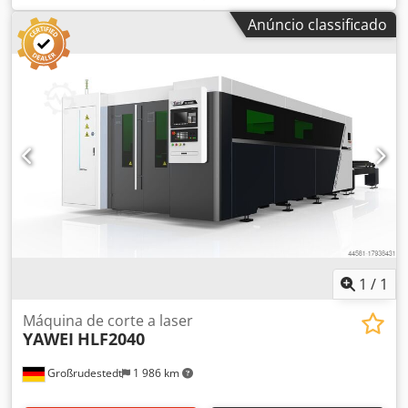
de alta qualidade potência do laser: 3kW para tubos e
Anúncio classificado
perfis 6200mm de comprimento × 20-200mm de diâmetro
redondo 6200mm de comprimento × 20mm-140mm
quadrados carregamento automático 3000-6200
descarregamento automático 0-4000mm Equipamento:
Cabeça de corte Precitec Auto Focus Controlo Siemens com
ecrã táctil Ressonador IPG com 3kW incl. garantia alemã
Guias THX Segurança CE por TÜV Süd Extracção do
Donaldson está incluído: Garantia Software CAD CAM
Comissionamento Entrega dentro da Alemanha Formação
oferecida Há mais de 15 anos que prestamos assistência a
máquinas YAWEI para o mercado europeu. Somos o seu
parceiro de serviço para todas as questões. Crjdpfsht U D
Dsx Ak Dof Pode testar uma máquina idêntica sob tensão
em qualquer altura. Venha visitar-nos !
1
/
1
Máquina de corte a laser
YAWEI
HLF2040
Großrudestedt
1 986 km