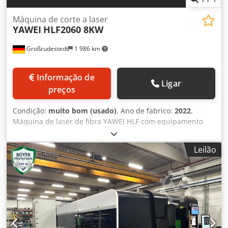
Máquina de corte a laser
YAWEI
HLF2060 8KW
Großrudestedt
1 986 km
Informação de
Ligar
preços
Condição:
muito bom (usado)
, Ano de fabrico:
2022
,
Máquina de laser de fibra YAWEI HLF com equipamento
TOP - DISPONÍVEL IMEDIATAMENTE Potência do laser: 8kW
IPG Formato da folha: 6000 x 2000mm trocador automático
Leilão
Crjdpfx Asvzqptek Dsf Controle touchscreen Siemens com
LAN/USB medição de camada de chapa metálica Unidades
Siemens Cabeça de corte Precitec Auto Focus Procutter
com foco automático Ressonador IPG YLS com 8kW A
máquina é "tudo" inclusivo Garantia de 1 ano Software
CAD CAM comissionamento Entrega na Alemanha e
Treinamento de operador/software oferecido. Oferecemos