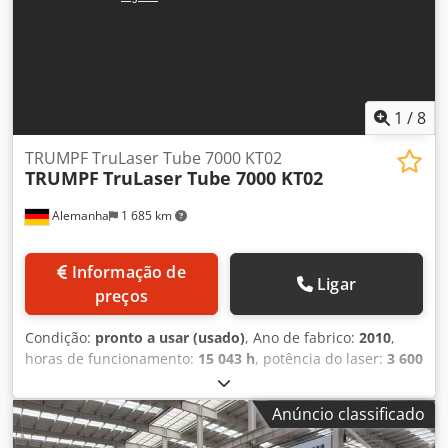
1
/
8
TRUMPF TruLaser Tube 7000 KT02
TRUMPF
TruLaser Tube 7000 KT02
Alemanha
1 685 km
Informação de
Ligar
preços
Condição:
pronto a usar (usado)
, Ano de fabrico:
2010
,
horas de funcionamento:
15 043 h
, potência do laser:
3 600
W
, curso do eixo X:
6 500 mm
, número de eixos:
5
, Esta
máquina TRUMPF TruLaser Tube 7000 KT02 foi fabricada
Anúncio classificado
em 2010. Possui uma área de trabalho de 6500 mm no eixo
X e pode processar tubos com diâmetros de até 200 mm.