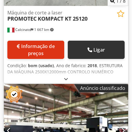
1
/
8
Máquina de corte a laser
PROMOTEC
KOMPACT KT 25120
Calcinato
1 667 km
Informação de
Ligar
preços
Condição:
bom (usado)
, Ano de fabrico:
2018
, ESTRUTURA
DA MÁQUINA 2500X12000mm CONTROLO NUMÉRICO
HEXA GV500 CONTROLO DE ALTURA CABEÇA DE BISEL DE
PLASMA MÁQUINA DE FURAR COM REVÓLVER DE 6
Anúncio classificado
FERRAMENTAS ISO30 INCLUÍDO: NOVO GERADOR
HYPERTHERM 400A Crsdpfx Akjq Abwps Dof 6 MESES DE
GARANTIA