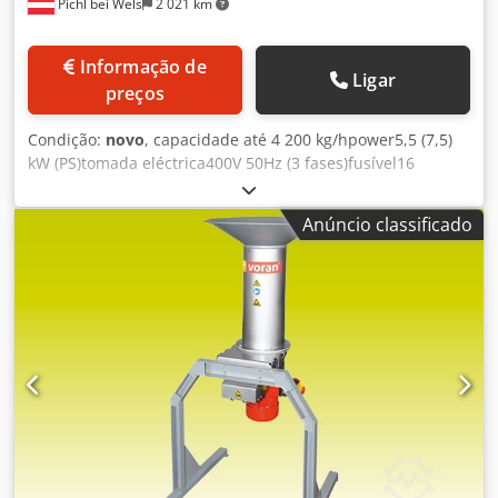
Pichl bei Wels
2 021 km
Informação de
Ligar
preços
Condição:
novo
, capacidade até 4 200 kg/hpower5,5 (7,5)
kW (PS)tomada eléctrica400V 50Hz (3 fases)fusível16
Adimensions:comprimento725 mmwidth690 mmheight1
440 mminsertion resp. altura de descarga1 440
Anúncio classificado
mmweight70 kgmaterial1.4301 / AISI 304mash altura de
descarga470 mm adequados para suporte de distribuição
de frutos de caroço e de sementes, 9 mm de tela de corte
Dcodpob I Sxksfx Apcek