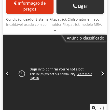
Informação de
Ligar
preços
Condição:
usado
, Sistema Fitzpatrick Chilsonator em aço
inoxidável usado com cominuidor Fitzpatrick modelo M5A.
- Fabricante: Fitzpatrick - Modelo: L89 - Material: partes em
contato com o produto em aço inoxidável AISI 316 -
Anúncio classificado
Sistema de alimentação: rosca horizontal e vertical
Dcsdoxd Alnjpfx Apcjk - Diâmetro do rolo: 8" - Largura do
rolo: 2" - Pressão do rolo: sistema de reforço ar-hidráulico
(ENERPACK BOOSTER) Fitzpatrick Fitzmill - Modelo: M5A -
Material: partes em contato com o produto em aço
inoxidável AISI 316 - Velocidade do rotor: 1000 - 3000 rpm -
Motorização: 3 HP Inclui: painel de controle.
1
/
1