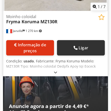
1
/
7
Moinho coloidal
Fryma Koruma
MZ130R
Janville
1 270 km
Informação de
Ligar
preços
Condição:
usado
, Fabricante: Fryma Koruma Modelo:
MZ130R Tipo: Moinho coloidal Dedpfx Apoy Iqi Eoceck
Potência: aprox. 15 kW Capacidade aproximada
(especificação do fabricante): 700–7000 l/h Tamanho das
partículas do produto: 100–500 µm
Anuncie agora a partir de 4,49 €
*