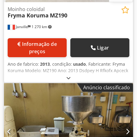
Moinho coloidal
Fryma Koruma
MZ190
Janville
1 270 km
Informação de
Ligar
preços
Ano de fabrico:
2013
, condição:
usado
, Fabricante: Fryma
Koruma Modelo: MZ190 Ano: 2013 Dsdpey H Rfkofx Apceck
Tipo: Moinho coloidal Potência: 45 kW Capacidade
aproximada (especificação do fabricante): 2.600–26.000 l/h
Anúncio classificado
Tamanho das partículas do produto: 100–500 µm
Desenhos técnicos disponíveis