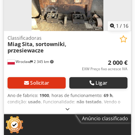
1
/
16
Classificadoras
Miag
Sita, sortowniki,
przesiewacze
2 000 €
Wrocław
2 345 km
EXW Preço fixo acresce IVA
Solicitar
Ligar
Ano de fabrico:
1900
, horas de funcionamento:
69 h
,
condição:
usado
, Funcionalidade:
não testado
, Vendo o
equipamento de um moinho a vapor de 1887. O estado
das máquinas está conforme mostrado nas fotos. As
Anúncio classificado
máquinas estavam totalmente operacionais até 2016. Falo
inglês. Dcodpfx Aezbz Svepcek