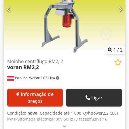
1
/
2
Moinho centrífugo RM2, 2
voran
RM2,2
Pichl bei Wels
2 021 km
Informação de
Ligar
preços
Condição:
novo
, Capacidade até 1 000 kg/hpower2,2 (3,0)
kW (PS)tomada eléctrica400V 50Hz (3 fases)fusível16
Adimensions:comprimento550 mmwidth520 mmheight1