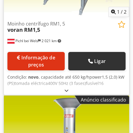
1
/
2
Moinho centrífugo RM1, 5
voran
RM1,5
Pichl bei Wels
2 021 km
Informação de
Ligar
preços
Condição:
novo
, capacidade até 650 kg/hpower1,5 (2,0) kW
(PS)tomada eléctrica400V 50Hz (3 fases)fusível16
Adimensions:comprimento500 mmwidth420 mmheight890
mmheight with stand1 615 mminsertion resp. altura de
Anúncio classificado
descarga1 615 mmweight (without / with stand)25 / 40
kgmaterial1.4301 / AISI 304mash discharge height690
mmsuitable forpomaceous and stone fruitscope of
delivery8 mm cutting screen Dsdpfx Ajb I Sw Aopceck