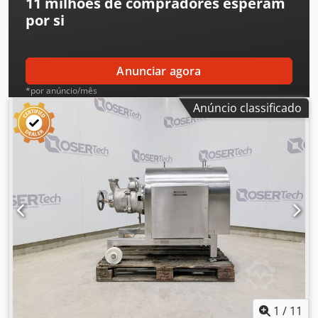
11 milhões de compradores
esperam
por si
Anunciar agora
*por anúncio/mês
Anúncio classificado
1
/
11