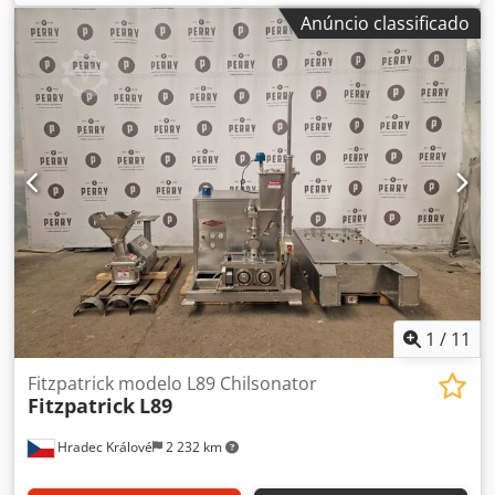
145 mmheight with stand1 530 mminsertion resp. altura
Anúncio classificado
de descarga1 530 mmweight (without / with stand)45 / 60
kgmaterial1.4301 / AISI 304mash discharge height660
mmsuitable forpomaceous and stone fruitscope of
delivery9 mm cutting screen Dcedob I Sw Ispfx Apcsk
1
/
11
Fitzpatrick modelo L89 Chilsonator
Fitzpatrick
L89
Hradec Králové
2 232 km