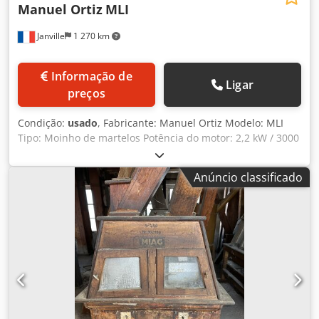
Manuel Ortiz
MLI
Janville
1 270 km
Informação de
Ligar
preços
Condição:
usado
, Fabricante: Manuel Ortiz Modelo: MLI
Tipo: Moinho de martelos Potência do motor: 2,2 kW / 3000
rpm Peneira: 2 mm Dimensões da máquina: 50 x 45 x 125
cm Peso: 40 kg Dsdpfjyhhw Esx Apcjck
Anúncio classificado