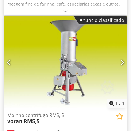
moagem fina de farinha, café, especiarias secas e outros.
Faixa de moagem de 20–120 mesh. Capacidade de 100–400
kg por hora. Rotação do motor 3400 rpm. Peso da máquina
Anúncio classificado
600 kg. Potência necessária 11 kW. A máquina possui
extração de poeira com filtragem adicional. Toda a
máquina é feita em aço inoxidável SUS304. Dedpfx Apek S
Rpuecock
1
/
1
Moinho centrífugo RM5, 5
voran
RM5,5