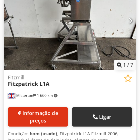
1
/
7
Fitzmill
Fitzpatrick
L1A
Misterton
1 660 km
Informação de
Ligar
preços
Condição:
bom (usado)
, Fitzpatrick L1A Fitzmill 2006,