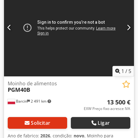
1
/
5
Moinho de alimentos
PGM40B
13 500 €
Barcin
2 491 km
EXW Preço fixo acresce IVA
Solicitar
Ligar
Ano de fabrico:
2026
, condição:
novo
, Moinho para