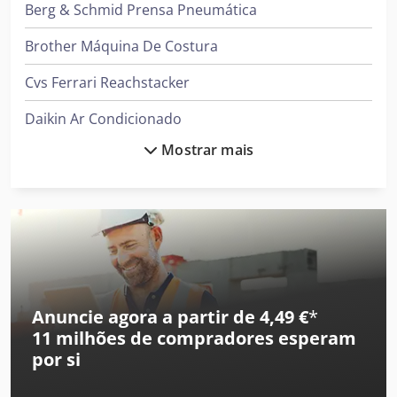
Berg & Schmid Prensa Pneumática
Brother Máquina De Costura
Cvs Ferrari Reachstacker
Daikin Ar Condicionado
Mostrar mais
Demag Grua
Ford Tipper
Gea Decantador
Gea Mixer
Hp Impressora
Anuncie agora a partir de 4,49 €
*
11 milhões de compradores
esperam
Ingersoll Rand Compressor
por si
Leif & Lorentz Máquinas De Escovar