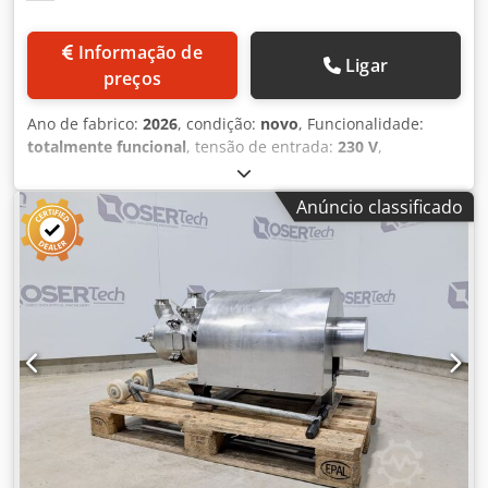
Informação de
Ligar
preços
Ano de fabrico:
2026
, condição:
novo
, Funcionalidade:
totalmente funcional
, tensão de entrada:
230 V
,
frequência de entrada:
50 Hz
, Certificado pela DGUV até:
08/2027
, número da máquina/veículo:
2026
, NOVO - NOVO
Anúncio classificado
Mockmill Lino 200 Moinho de Grãos NOVO - NOVO Moinho
de pedra para cereais, leguminosas e especiarias Máquina
de mesa de madeira Lino 200 Turbina de moagem com
capacidade de aprox. 200g/minuto Dsdpfx Apsfxk Tqocjck
Grau de moagem: Ajustável continuamente de muito fino a
grosso Ligação 220V Dimensões: 208 x 242 x 380 mm, LxPxA
Máquina NOVA com garantia + assistência Visite a nossa
loja Milbrandt com padaria de demonstração e muitos
equipamentos e máquinas de padaria!