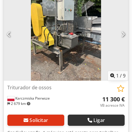
produtos a granel, principalmente alimentícios, por cor,
forma e estrutura. O equipamento está mecanicamente
funcional. Requer calibração. O preço indicado não inclui
transporte. Dcodpfxoyv Aite Apcek
1
/
9
Triturador de ossos
11 300 €
Karczmiska Pierwsze
2 679 km
VB acresce IVA
Solicitar
Ligar