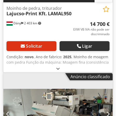
Moinho de pedra, triturador
Lajucso-Print Kft.
LAMAL950
14 700 €
Dány
2 403 km
EXW VB IVA não pode ser
discriminado
Solicitar
Ligar
Condição:
novo
, Ano de fabrico:
2025
, Moinho de moagem
com pedra Função da máquina: Moagem fina (consistência
em pó, entre 25-100 microns). Durante a moagem com
pedra, as partículas tornam-se arredondadas e quebram-
Anúncio classificado
se menos, tornando a farinha produzida fina e de toque
macio. Produtos que podem ser moídos: - Cereais: trigo,
milho, arroz, centeio, grão-de-bico, painço, sorgo, trigo-
sarraceno, trigos ancestrais. - Plantas e frutas secas,
cebola, alho, pimentão, cenoura, legumes, cominho,
pimenta. Secos: framboesa, morango, ginja, amora. -
Sementes prensadas (resíduo seco após prensagem de