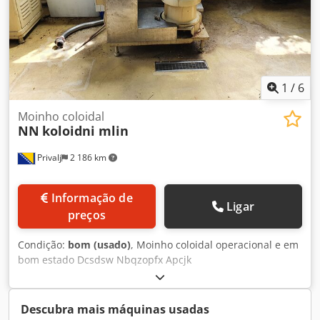
1
/
6
Moinho coloidal
NN
koloidni mlin
Privalj
2 186 km
Informação de
Ligar
preços
Condição:
bom (usado)
, Moinho coloidal operacional e em
bom estado Dcsdsw Nbqzopfx Apcjk
Descubra mais máquinas usadas