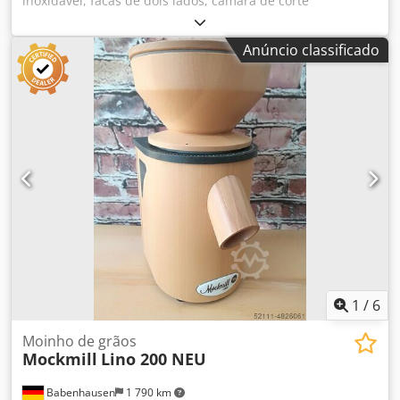
inoxidável, facas de dois lados, câmara de corte
arredondada de 150 mm, para produtos húmidos e secos,
duas caixas de peças sobressalentes, montada numa
Anúncio classificado
estrutura móvel Dcodpfx Apsrxdp Njcek
1
/
6
Moinho de grãos
Mockmill
Lino 200 NEU
Babenhausen
1 790 km