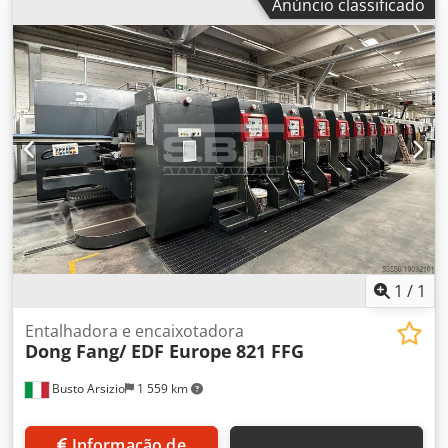
Anúncio classificado
produtos lácteos líquidos. Dsdpfx Aehqhw Iof Aeck
1
/
1
Entalhadora e encaixotadora
Dong Fang/ EDF Europe
821 FFG
Busto Arsizio
1 559 km
Informação de