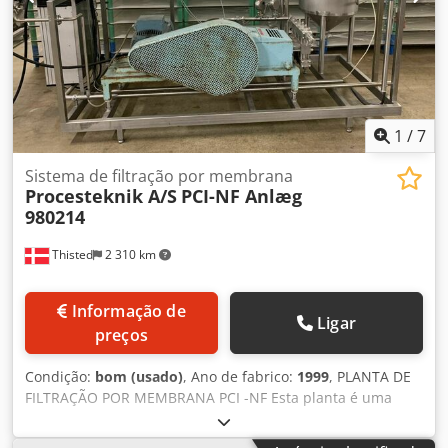
tipo fundo blocado. Inclui SDX, impressora e conjuntos
formadores. Capacidade: 50–80 embalagens/min,
dependendo do formato da embalagem, espessura do
filme, produto a ser embalado, sistema de dosagem e
sincronização. Prazo de entrega: Sob consulta. Caso haja
interesse, a máquina será modernizada pela DL Packaging
conforme seu produto e exigências específicas.
1
/
7
Sistema de filtração por membrana
Procesteknik A/S
PCI-NF Anlæg
980214
Thisted
2 310 km
Informação de
Ligar
preços
Condição:
bom (usado)
, Ano de fabrico:
1999
, PLANTA DE
FILTRAÇÃO POR MEMBRANA PCI -NF Esta planta é uma
planta de filtração por membrana utilizada para remover
água e/ou substâncias de muito baixo peso molecular de