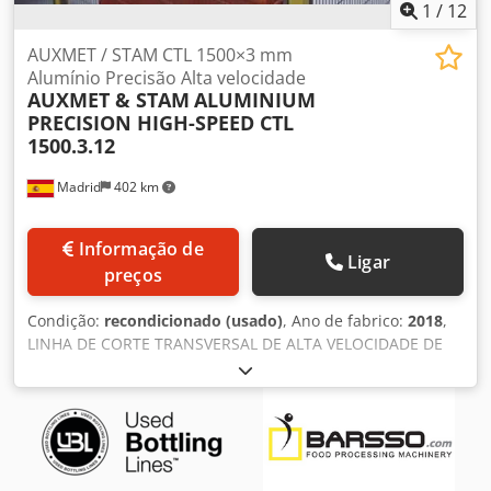
1
/
12
AUXMET / STAM CTL 1500×3 mm
Alumínio Precisão Alta velocidade
AUXMET & STAM
ALUMINIUM
PRECISION HIGH-SPEED CTL
1500.3.12
Madrid
402 km
Informação de
Ligar
preços
Condição:
recondicionado (usado)
, Ano de fabrico:
2018
,
LINHA DE CORTE TRANSVERSAL DE ALTA VELOCIDADE DE
PRECISÃO DE ALUMÍNIO CTL 1500.3.12, fabricado pela
AUXMET Renovado e atualizado em 2018 para alumínio.
Dcsdpfxevtpdgj Af Ajk Espessura: 0,4 - 2 mm Largura da
bobina: 500 - 1.510 mm Comprimento da lâmina de saída:
500 - 4.000 mm Diâmetro externo da bobina: 800 – 1.800
mm Diâmetro interno da bobina: 508 - 610 mm Peso da