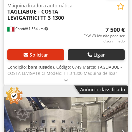
Máquina lixadora automática
TAGLIABUE - COSTA
LEVIGATRICI
TT 3 1300
7 500 €
Cantù
1 584 km
EXW VB IVA não pode ser
discriminado
Solicitar
Ligar
Condição:
bom (usado)
, Código: 0749 Marca: TAGLIABUE -
COSTA LEVIGATRICI Modelo: TT 3 1300 Máquina de lixar
automática para tampos, móveis, painéis, mesas Dados
técnicos: Largura de trabalho mm 1300 Espessura máxima
Anúncio classificado
de trabalho mm 130 Espessura mínima de trabalho mm 1
Composição: 1° Correia transversal - Motor Hp 15 -
Variador eletrónico de velocidade com visor 2° Correia
transversal - Motor Hp 15 - Variador eletrónico de
velocidade com visualização Cinta de lixa transversal
tamanho mm 1350 x 150 Correia Chevron tamanho mm
5510 x 140 Sopradores de correia Dcodjh T Dzqepfx Af Ask