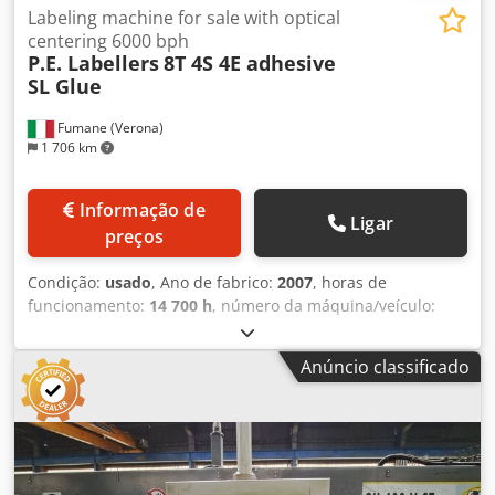
Labeling machine for sale with optical
centering 6000 bph
P.E. Labellers
8T 4S 4E adhesive
SL Glue
Fumane (Verona)
1 706 km
Informação de
Ligar
preços
Condição:
usado
, Ano de fabrico:
2007
, horas de
funcionamento:
14 700 h
, número da máquina/veículo:
ET194
, Technical Specifications & Performance Data This
P.E. Labellers rotary adhesive labeler with optical centering
Anúncio classificado
is engineered for precision bottle decoration within a used
bottling line or new installations. Built for consistent, high-
quality labeling across beverage production environments,
it balances speed with accuracy and repeatability. Dcodpfx
Ajvlnvrjf Aek Manufacturer / Model: P.E. Labellers – 8T 4S
4E adhesive SL Glue Year of manufacture: 2007 Production