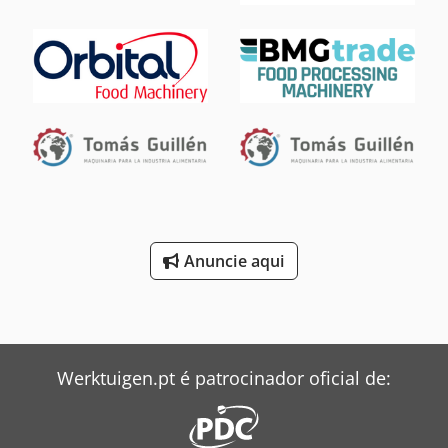
bobina: 12 Tn Nº de rolos alisadores: 19 rolos Diâmetro dos
rolos de nivelamento: 45 mm
Anuncie aqui
Werktuigen.pt é patrocinador oficial de: