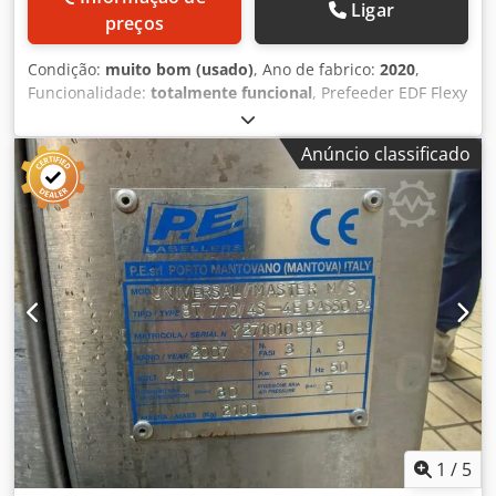
Ligar
preços
Condição:
muito bom (usado)
, Ano de fabrico:
2020
,
Funcionalidade:
totalmente funcional
, Prefeeder EDF Flexy
Feed Casemaker EDF 821 FD Full Servo Alimentador swing
sem colisão Unidades de impressão flexográfica de 6 cores
Anúncio classificado
por cima, tipo fixo (podem ser abertas para manutenção) 6
secadores infravermelhos Transporte a vácuo entre
unidades de impressão feito por plataforma de aço e
correias Unidade de ranhuramento de duplo eixo Cortador
rotativo com desengate superior para substituição do
clichê durante o funcionamento da máquina Unidade de
transferência stripper antes da dobra-cola Transferência
da dobra-cola por vácuo com controle total servo Unidade
de colagem Valco clear vision Empilhador/ejecutor
Dcodpfswhy Abex Af Aok Paletizador EDF Unipal com
inserção automática de folhas e paletes Eletrônica
Siemens Disponível em agosto de 2027
1
/
5