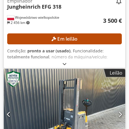
Empilhador
Jungheinrich
EFG 318
Województwo wielkopolskie
3 500 €
2 456 km
Em leilão
Condição:
pronto a usar (usado)
, Funcionalidade:
totalmente funcional
, número da máquina/veículo:
FN498167
, Ano de fabrico:
2015
, horas de funcionamento:
15 254 h
, altura de elevação:
4 700 mm
, elevação livre:
Leilão
1 490 mm
, tipo de mastro:
triplex
, altura de construção:
2 132 mm
, Sem preço mínimo – venda garantida ao preço
mais alto! DETALHES TÉCNICOS Elevação livre: 1.490 mm
Altura de elevação: 4.700 mm Altura total: 2.132 mm
DETALHES DA MÁQUINA Tipo de mastro: Triplex
Djdpfozrlxgjx Akwjkr Tensão da bateria: 48 V Capacidade
da bateria: 625 Ah Ano de fabricação da bateria: 2015
Válvulas hidráulicas: 3.ª/4.ª válvula no suporte do garfo
Horas de operação: 15.254 h EQUIPAMENTO Mastro de