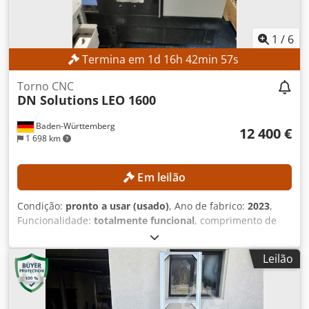
1
/
6
Termina em
1
d
16
h
42
min
56
s
Torno CNC
DN Solutions
LEO 1600
Baden-Württemberg
12 400 €
1 698 km
Em leilão
Condição:
pronto a usar (usado)
, Ano de fabrico:
2023
,
Funcionalidade:
totalmente funcional
, comprimento de
torneamento:
300 mm
, diâmetro de torneamento:
300
mm
, furo da árvore:
52 mm
, velocidade do fuso (máx.):
Leilão
4 500 rpm
, modelo de controlador:
FANUC CNC
, A
máquina pode ser inspecionada com um prazo de entrega
de três dias. DETALHES TÉCNICOS Diâmetro máximo de
torneamento: aprox. 300 mm Comprimento máximo de