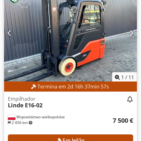
2.800 mm Dksdpfx Akszrlw Aowor Altura total: 1.950 mm
DETALHES DA MÁQUINA Tipo de mastro: Mastro padrão
Tipo de bateria: Bateria de íon-lítio Horas de
funcionamento: 560 h EQUIPAMENTO Elevação inicial
Carregador Referência externa: SL1145SP
1
/
11
Termina em
2
d
16
h
37
min
56
s
Empilhador
Linde
E16-02
Województwo wielkopolskie
7 500 €
2 456 km
Em leilão