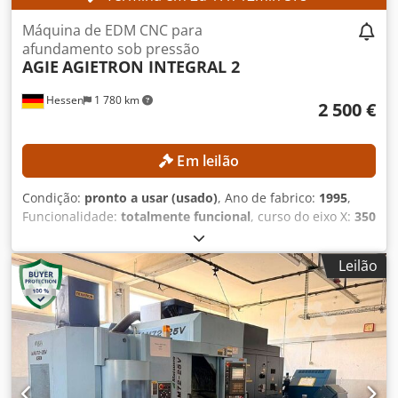
3 × 400 V, 50 Hz Potência de conexão: aprox. 10,5 kVA
Dimensões e peso Dimensões (C × L × A): aprox. 2.215 ×
Máquina de EDM CNC para
2.215 × 2.220 mm Peso da máquina: aprox. 3.600 kg
afundamento sob pressão
EQUIPAMENTO Enfiagem automática do fio
AGIE
AGIETRON INTEGRAL 2
Hessen
1 780 km
2 500 €
Em leilão
Condição:
pronto a usar (usado)
, Ano de fabrico:
1995
,
Funcionalidade:
totalmente funcional
, curso do eixo X:
350
mm
, curso do eixo Y:
250 mm
, curso do eixo Z:
350 mm
,
peso da peça de trabalho (máx.):
400 kg
, modelo de
Leilão
controlador:
AGIEMATIC T
, Sem preço mínimo – venda
garantida ao maior lance! DETALHES TÉCNICOS Dodpfx
Aezpypnskwokr Curso do eixo X: 350 mm Curso do eixo Y:
250 mm Curso do eixo Z: 350 mm Velocidade rápida: aprox.
720 mm/min Eixos: 4 (X, Y, Z, C) Área de trabalho
Dimensões da mesa: 600 × 450 mm Dimensões máximas
da peça de trabalho: aprox. 860 × 620 × 350 mm Peso