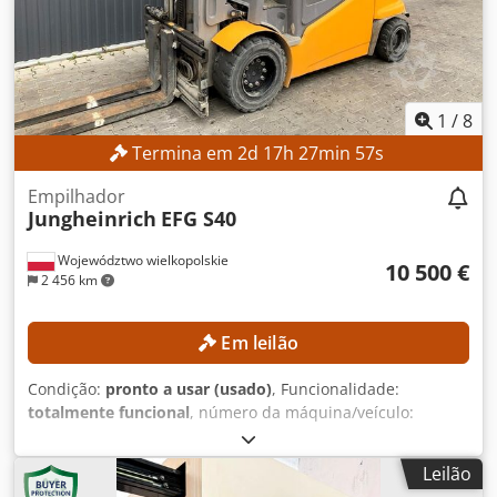
Carregador Referência externa: SL12191SP
1
/
8
Termina em
2
d
17
h
27
min
56
s
Empilhador
Jungheinrich
EFG S40
Województwo wielkopolskie
10 500 €
2 456 km
Em leilão
Condição:
pronto a usar (usado)
, Funcionalidade:
totalmente funcional
, número da máquina/veículo:
FN552603
, Ano de fabrico:
2017
, horas de funcionamento:
1 398 h
, altura de elevação:
3 540 mm
, tipo de mastro:
Leilão
duplex
, altura de construção:
2 520 mm
, Equipamento: