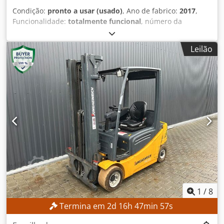
Condição:
pronto a usar (usado)
, Ano de fabrico:
2017
,
Funcionalidade:
totalmente funcional
, número da
máquina/veículo:
R17393-376-4-0
, peso total:
32 kg
,
capacidade de carga:
8 kg
, modelo de controlador:
Leilão
Yaskawa YRC1000
, fabricante de terminais de
programação:
Yaskawa
, número de eixos:
6
, DETALHES
TÉCNICOS Eixos do robô: 6 Carga útil: 8 kg Peso do braço
do robô: 32 kg DETALHES DA MÁQUINA Dkedpfx
Aozmwafskwjr Controlador: Yaskawa YRC1000 Fabricante
do painel de programação: Yaskawa Alimentação: 3 fases
CA 380–440 V, 50/60 Hz Corrente de entrada: 15 A Corrente
máxima de proteção contra sobrecarga do equipamento:
15 A Corrente de curto-circuito: 2,5 kA Tipo de fonte de
alimentação: ERAR-1000-06VX8-E10 EQUIPAMENTO Braço
do robô Yaskawa Motoman GP8 Controlador de robô
Yaskawa YRC1000
1
/
8
Termina em
2
d
16
h
47
min
56
s