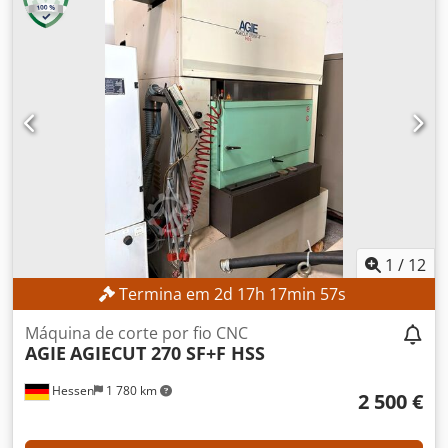
deslocamento lateral
, Sem preço mínimo – venda
garantida ao maior lance! DETALHES TÉCNICOS Altura de
elevação: 3.540 mm Altura total: 2.520 mm DETALHES DA
MÁQUINA Tipo de mastro: Duplex com elevação livre
Tensão da bateria: 80 V Capacidade da bateria: 930 Ah Ano
de fabrico da bateria: 2017 Válvulas hidráulicas: 3.ª/4.ª
válvula Horas de funcionamento: 1.398 h EQUIPAMENTO
Deslizador lateral Posicionador de garfos Carregador
incluído Dksdpfx Aozrlvfekwor Referência externa:
SL13606SP
1
/
12
Termina em
2
d
17
h
17
min
56
s
Máquina de corte por fio CNC
AGIE
AGIECUT 270 SF+F HSS
Hessen
1 780 km
2 500 €