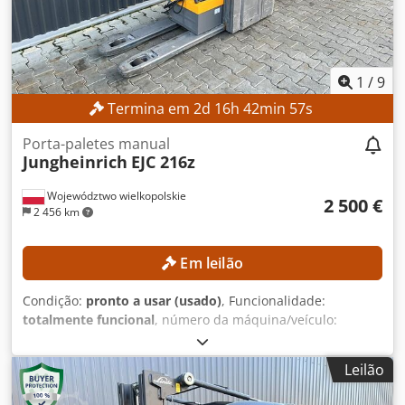
elevação triplex com elevação livre 3.ª/4.ª válvula hidráulica
no suporte do garfo Carregador Referência externa:
SL9789SP
1
/
9
Termina em
2
d
16
h
42
min
56
s
Porta-paletes manual
Jungheinrich
EJC 216z
Województwo wielkopolskie
2 500 €
2 456 km
Em leilão
Condição:
pronto a usar (usado)
, Funcionalidade:
totalmente funcional
, número da máquina/veículo:
90621285
, Ano de fabrico:
2021
, horas de funcionamento:
560 h
, altura de elevação:
2 800 mm
, altura de construção:
Leilão
1 950 mm
, Sem preço mínimo – venda garantida ao
melhor lance! DETALHES TÉCNICOS Altura de elevação: