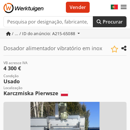
Vender
Procurar
/ ... / ID do anúncio: A215-65088
Dosador alimentador vibratório em inox
VB acresce IVA
4 300 €
Condição
Usado
Localização
Karczmiska Pierwsze