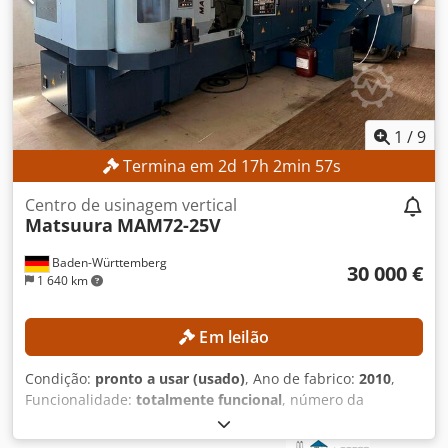
máximo da peça de trabalho: 400 kg Peso máximo do
eletrodo: 100 kg Dimensões internas do recipiente de
trabalho: aprox. 830 × 590 × 350 mm Distância da mesa à
ponta do cabeçote: 170 – 520 mm DETALHES DA MÁQUINA
Controlo: AGIEMATIC T Gerador: AGIEPULS 60 Ligação à
rede: 400 V / 50 Hz Dimensões e peso Dimensões (C x L x
A): aprox. 3.000 × 1.700 × 2.580 mm Peso da máquina:
1
/
9
aprox. 2.550 kg
Termina em
2
d
17
h
2
min
56
s
Centro de usinagem vertical
Matsuura
MAM72-25V
Baden-Württemberg
30 000 €
1 640 km
Em leilão
Condição:
pronto a usar (usado)
, Ano de fabrico:
2010
,
Funcionalidade:
totalmente funcional
, número da
máquina/veículo:
18199
, curso do eixo X:
550 mm
, curso
do eixo Y:
410 mm
, curso do eixo Z:
450 mm
, velocidade do