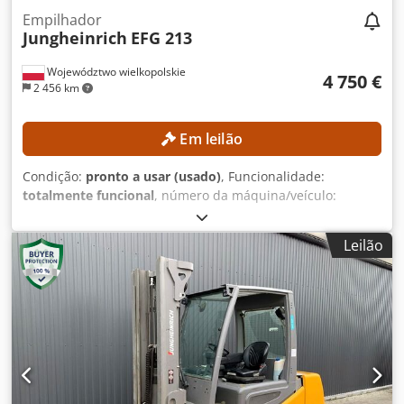
Empilhador
Jungheinrich
EFG 213
Województwo wielkopolskie
4 750 €
2 456 km
Em leilão
Condição:
pronto a usar (usado)
, Funcionalidade:
totalmente funcional
, número da máquina/veículo:
FN651047
, Ano de fabrico:
2021
, horas de funcionamento:
17 268 h
, altura de elevação:
4 700 mm
, elevação livre:
Leilão
1 535 mm
, tipo de mastro:
triplex
, altura de construção:
2 125 mm
, Equipamento:
deslocamento lateral
, Sem
preço mínimo – venda garantida ao melhor lance!
DETALHES TÉCNICOS Dsdpfx Akszrlv Eswskr Altura de
elevação: 4.700 mm Altura total: 2.125 mm Elevação livre:
1.535 mm DETALHES DA MÁQUINA Tipo de mastro: Mastro
triplex com elevação livre Tensão da bateria: 48 V
Capacidade da bateria: 500 Ah Horas de funcionamento:
17.268 h EQUIPAMENTO Deslizador lateral Bateria