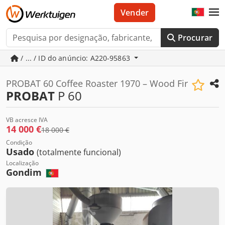
Vender
Procurar
/ ... / ID do anúncio: A220-95863
PROBAT 60 Coffee Roaster 1970 – Wood Fir
PROBAT
P 60
VB acresce IVA
14 000 €
18 000 €
Condição
Usado
(totalmente funcional)
Localização
Gondim