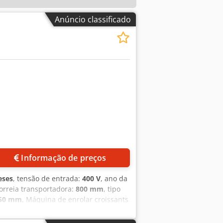
Anúncio classificado
Informação de preços
eses
, tensão de entrada:
400 V
, ano da
correia transportadora:
800 mm
, tipo
950 mm
, Máquina de enrolar croissants
cjy Adf No Toha e alimentador para
r e modelar comprido todos os tipos