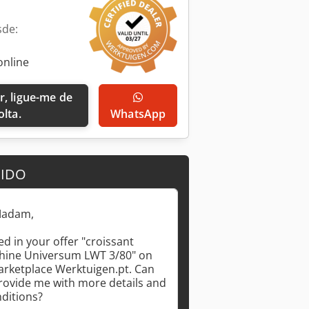
sde:
online
olta.
WhatsApp
DIDO