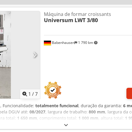
Máquina de formar croissants
Universum
LWT 3/80
Babenhausen
1 790 km
1
/
7
)
, Funcionalidade:
totalmente funcional
, duração da garantia:
6 m
 pela DGUV até:
08/2027
, largura de trabalho:
800 mm
, largura da 
ura total:
1 650 mm
, comprimento total:
1 000 mm
, altura total:
1 
ta modeladora de baguetes com enrolador de croissants Cjdpfx A
z e baguetes de sal, etc. Máquina universal combinada para enrola