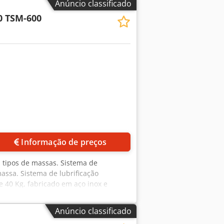
Anúncio classificado
50 x 1000 x 1950 mm (LxPxA) Máquina
0 TSM-600
eite mais de 35 anos de experiência!
Informação de preços
s tipos de massas. Sistema de
massa. Sistema de lubrificação
e 40 Kg, fabricado em aço inox e
a de repouso com 400 cestos •
Anúncio classificado