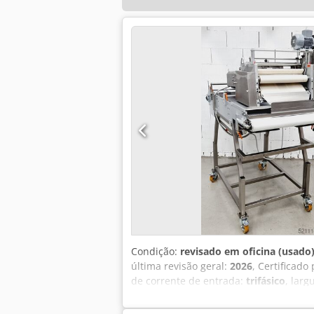
Condição:
revisado em oficina (usado
última revisão geral:
2026
, Certificado
de corrente de entrada:
trifásico
, larg
Universum LWT 3/80-40J-EB2/20 Compac
todos os tipos de pães, como Kornspit