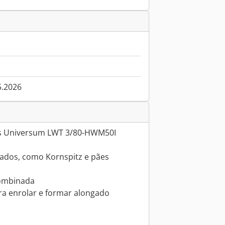
5.2026
ts Universum LWT 3/80-HWM50I
gados, como Kornspitz e pães
combinada
ra enrolar e formar alongado