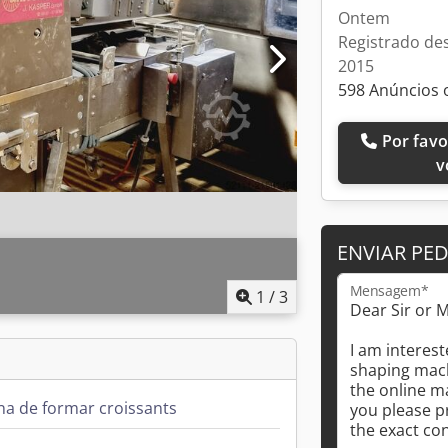
Ontem
Registrado de
2015
598 Anúncios 
Por favor, ligue-me de
v
ENVIAR PE
Mensagem*
1
/
3
a de formar croissants