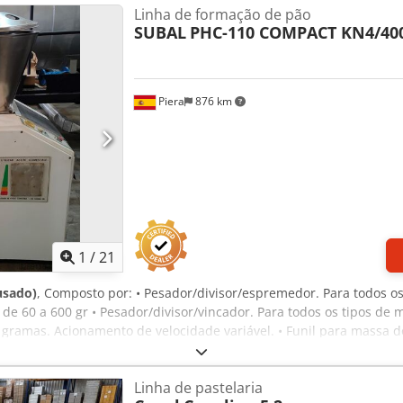
Linha de formação de pão
el Tecnologia robusta Ligação 400V, ficha 16A-CEE Dimensões: 16
SUBAL
PHC-110 COMPACT KN4/40
 de peças de reposição Qualidade de empresa especializada! Aprov
Piera
876 km
1
/
21
usado)
, Composto por: • Pesador/divisor/espremedor. Para todos o
 de 60 a 600 gr • Pesador/divisor/vincador. Para todos os tipos de 
 gramas. Acionamento de velocidade variável. • Funil para massa d
 Ho Toa • Peneira de farinha • Contagem digital de peças • Câmar
 mm.
Linha de pastelaria