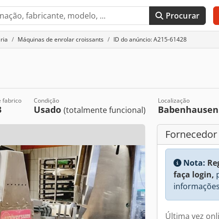
Procurar
ria
Máquinas de enrolar croissants
ID do anúncio: A215-61428
 fabrico
Condição
Localização
3
Usado
Babenhause
(totalmente funcional)
Fornecedor
Nota:
Re
faça login,
p
informações
Última vez onl