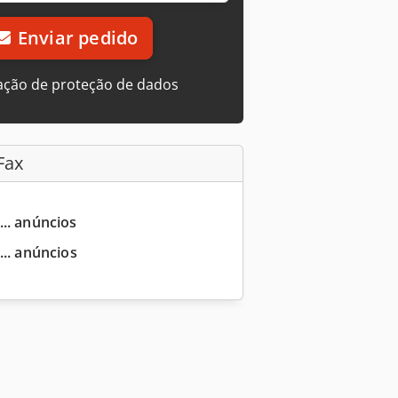
Enviar pedido
ação de proteção de dados
Fax
... anúncios
... anúncios