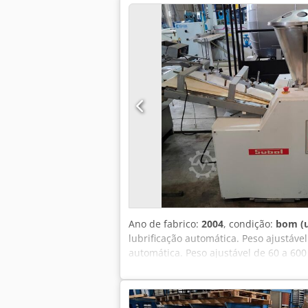
de massas Construção em aço inoxidáv
usada revisada com garantia e serviço
Ano de fabrico:
2004
, condição:
bom (
lubrificação automática. Peso ajustável
automática. Peso ajustável de 60 a 600
material antiaderente Chedpfx Acewcfq
Formadora de pão, largura da fita 600