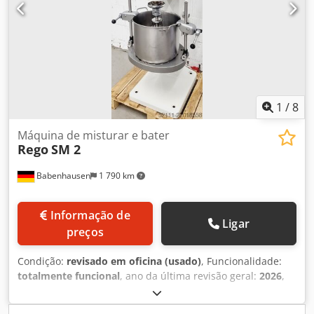
de 32 litros Eixo de trabalho/eixo de mistura recentemente
revisado Tecnologia potente e robusta Iluminação do
recipiente Testada DGUV V 3 apenas conosco Ligação 400V,
tomada CEE de 16A Qualidade de oficina especializada!
Máquina usada
1
/
8
Máquina de misturar e bater
Rego
SM 2
Babenhausen
1 790 km
Informação de
Ligar
preços
Condição:
revisado em oficina (usado)
, Funcionalidade:
totalmente funcional
, ano da última revisão geral:
2026
,
duração da garantia:
6 meses
, tensão de entrada:
400 V
,
Certificado pela DGUV até:
07/2027
, comprimento total:
615