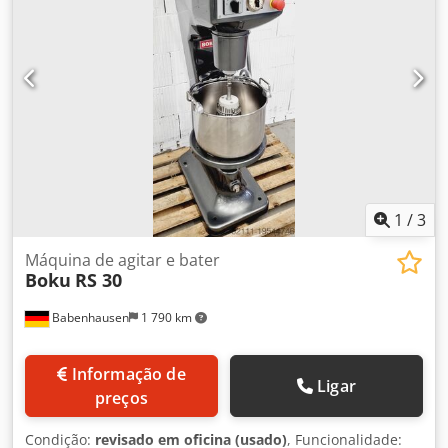
trabalho: 1 x misturar / 1 x bater 1 batedor para misturar,
1 batedor para bater Dedpfx Aew Hk Dask Tjck 1 recipiente
inox de 32 litros Iluminação do recipiente Ligação: 400V,
ficha 16A-CEE Qualidade de empresa especializada!
Máquina usada revisada com garantia e serviço de peças
sobressalentes Opção: outros acessórios disponíveis Mais
misturadoras TOP em stock!
1
/
3
Máquina de agitar e bater
Boku
RS 30
Babenhausen
1 790 km
Informação de
Ligar
preços
Condição:
revisado em oficina (usado)
, Funcionalidade: