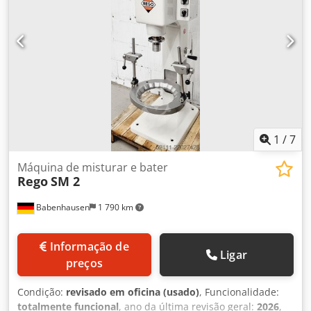
1
/
7
Máquina de misturar e bater
Rego
SM 2
Babenhausen
1 790 km
Informação de
Ligar
preços
Condição:
revisado em oficina (usado)
, Funcionalidade:
totalmente funcional
, ano da última revisão geral:
2026
,