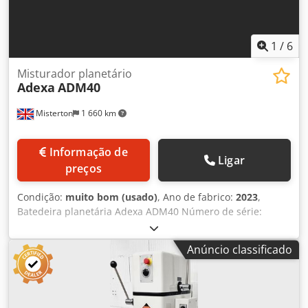
1
/
6
Misturador planetário
Adexa
ADM40
Misterton
1 660 km
Informação de
Ligar
preços
Condição:
muito bom (usado)
, Ano de fabrico:
2023
,
Batedeira planetária Adexa ADM40 Número de série:
20230830125 Tigela de aço inoxidável de 40 L, três
velocidades, batedor e gancho para massa, proteção de
Anúncio classificado
segurança de malha, 1Ph Dodpswa Twpjfx Ak Teck