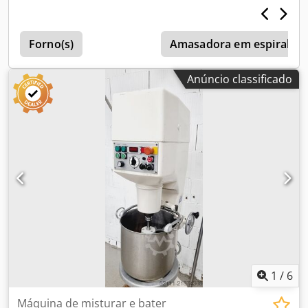
Hz
, peso em vazio:
320 kg
, Máquina de mistura e
homogeneização Rego SM 4, revista Com temporizador
automático A máquina ideal para misturar e
Forno(s)
Amasadora em espiral
homogeneizar! 2 funções de trabalho: 1 x mistura / 1 x
homogeneização Eixo de trabalho/eixo de mistura, revisto
Anúncio classificado
Tecnologia potente e robusta 1 batedor de mistura e 1
batedor de homogeneização 1 recipiente em aço
inoxidável Iluminação do recipiente, temporizador Com
certificado DGUV V 3 Dcsdpfxjzk S Ede Ak Tjk Alimentação:
400 V, ficha CEE de 16 A Dimensões: 720 x 680 x 1710 mm
(largura x profundidade x altura) Qualidade de uma
empresa especializada! Máquina usada, revista Com
garantia
1
/
6
Máquina de misturar e bater