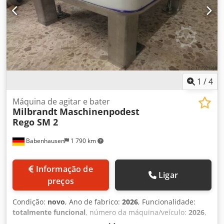
1
/
4
Máquina de agitar e bater
Milbrandt
Maschinenpodest
Rego SM 2
Babenhausen
1 790 km
Informação de
Ligar
preços
Condição:
novo
, Ano de fabrico:
2026
, Funcionalidade:
totalmente funcional
, número da máquina/veículo:
2026
,
duração da garantia:
24 meses
, comprimento total:
640