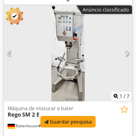
mm
, largura total:
470 mm
, altura total:
150 mm
, NOVO
Anúncio classificado
NOVO TOP Base de inoxidável NOVO NOVO com furo muito
robusto adequado para Rego SM 2 para uma padaria
limpa! Dimensões: 470 x 640 x 150 mm, LxPxA com garantia
+ serviço Dsdpfx Akjd Dzr Hs Tock Visite nosso showroom
Milbrandt com muitas máquinas para padaria!
1
/
7
Máquina de misturar e bater
Rego
SM 2 E
Guardar pesquisa
Babenhausen
1 790 km