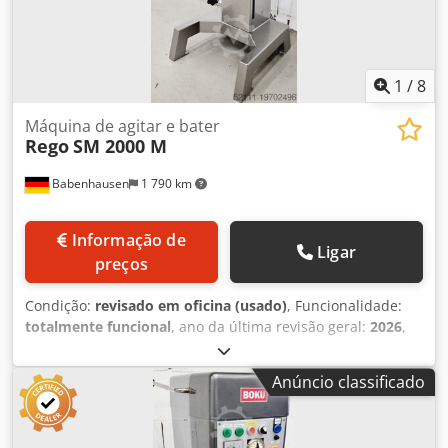
1
/
8
Máquina de agitar e bater
Rego
SM 2000 M
Babenhausen
1 790 km
Informação de
Ligar
preços
Condição:
revisado em oficina (usado)
, Funcionalidade:
totalmente funcional
, ano da última revisão geral:
2026
,
duração da garantia:
3 meses
, tensão de entrada:
400 V
,
Certificado pela DGUV até:
08/2027
, fusível elétrico:
16 A
,
Anúncio classificado
frequência de entrada:
50 Hz
, Batedeira / Misturadora TOP
Rego Modelo: SM 2000 M A máquina ideal para bater
massas! com temporizador automático 2 funções de