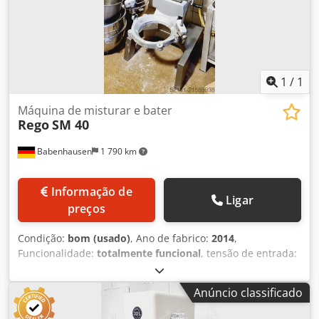
nossa grande exposição de batedeiras!
1
/
1
Máquina de misturar e bater
Rego
SM 40
Babenhausen
1 790 km
Informação de
Ligar
preços
Condição:
bom (usado)
, Ano de fabrico:
2014
,
Funcionalidade:
totalmente funcional
, tensão de entrada:
400 V
, peso total:
195 kg
, fusível elétrico:
16 A
, frequência
de entrada:
50 Hz
, peso em vazio:
195 kg
, Misturadora /
Anúncio classificado
batedeira Rego Modelo: SM 40 com temporizador
automático Dodpfoyw Eawox Ak Tock 1 batedor de mistura,