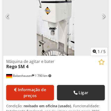
1
/
5
Máquina de agitar e bater
Rego
SM 4
Babenhausen
1 790 km
Informação de
Ligar
preços
Condição:
revisado em oficina (usado)
, Funcionalidade: