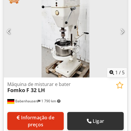
1 batedor de arame 1 cuba em aço inox de 32 litros
Ligação 400V, ficha 16A-CEE Máquina usada
1
/
5
Máquina de misturar e bater
Fomko
F 32 LH
Babenhausen
1 790 km
Informação de
Ligar
preços