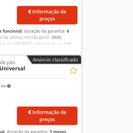
Informação de
preços
 funcional
, duração da garantia:
6
no da última revisão geral:
2026
,
GUV até:
09/2027
, peso em vazio:
540
ásico
, TOP – Máquina para dar forma
ão e ventilador Cone e canais de
Anúncio classificado
 de pão
ão 400V, conector CEE de 16A Máquina
Universal
es: Serviço de entrega Cjdpfx
ção e colocada em funcionamento Mais
0 km
Informação de
preços
nal
, duração da garantia:
3 meses
,