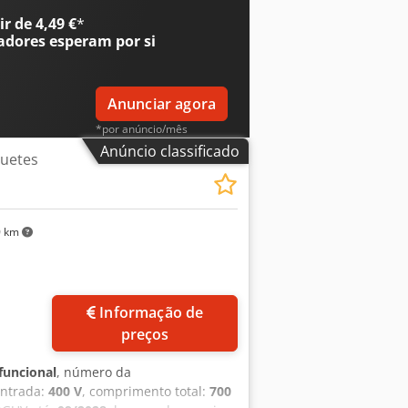
r de 4,49 €
*
adores
esperam por si
Anunciar agora
*por anúncio/mês
Anúncio classificado
uetes
0 km
ais imagens
Informação de
preços
funcional
, número da
entrada:
400 V
, comprimento total:
700