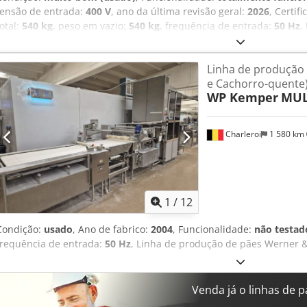
tensão de entrada:
400 V
, ano da última revisão geral:
2026
, Certif
total:
540 kg
, peso em vazio:
540 kg
, frequência de entrada:
50 Hz
,
U Aljx Al Isha Controlo manual Máquina com rodas e sistema de tra
Opção: 150-1500 g / 450-2500 g Tecnologia simples e robusta! Ligaç
Linha de produção
820 x 1000 x 1550 mm (largura x profundidade x altura) Máquina u
e Cachorro-quente
WP Kemper
MUL
Charleroi
1 580 km
1
/
12
Condição:
usado
, Ano de fabrico:
2004
, Funcionalidade:
não testad
frequência de entrada:
50 Hz
, Linha de produção de pães Werner & 
Venda já o linhas de p