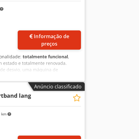
Informação de
preços
ionalidade:
totalmente funcional
,
 estado e totalmente renovada.
a de desvio, uma máquina de
Aloznnruo Ijha Intervalo de peso: - 1
Anúncio classificado
rtband lang
0 km