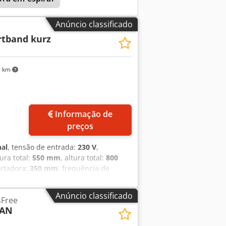
Anúncio classificado
rtband kurz
0 km
Informação de
preços
nal
, tensão de entrada:
230 V
,
gura total:
550 mm
, altura total:
800
ortadora:
350 mm
, frequência de
ssa, curto Largura da correia: 350 mm
oxidável Apenas connosco: inspeção
Anúncio classificado
sFree
igação: 230 V Equipamento usado,
AN
 máquinas para padaria em stock!