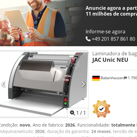
Anuncie agora a parti
11 milhões de compr
Informe-se agora
+49 201 857 861 80
Laminadora de bag
JAC
Unic NEU
Babenhausen
1 79
Solicitar m
1
/
1
Condição:
novo
, Ano de fabrico:
2026
, Funcionalidade:
totalmente 
máquina/veículo:
2026
, duração da garantia:
24 meses
, tensão de 