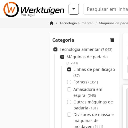
Portugal
Tecnologia alimentar
Máquinas de pada
Categoria
Tecnologia alimentar
(7 043)
Máquinas de padaria
(1 790)
Linhas de panificação
(37)
Forno(s)
(351)
Amasadora em
espiral
(243)
Outras máquinas de
padaria
(181)
Divisores de massa e
máquinas de
moldagem
(111)