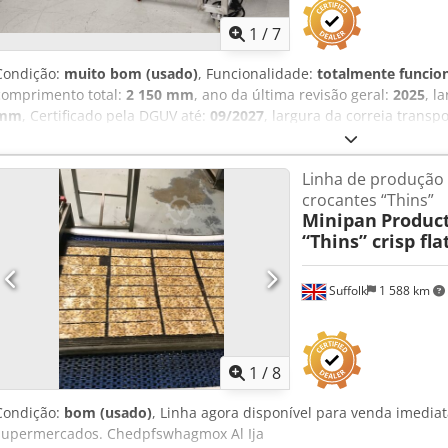
1
/
7
Condição:
muito bom (usado)
, Funcionalidade:
totalmente funcio
comprimento total:
2 150 mm
, ano da última revisão geral:
2025
, l
mm
, Certificado pela DGUV até:
09/2027
, largura da correia transp
entrada:
50 Hz
, Equipamento:
chassis
, bm TEC Transportadora de m
Largura da correia 350 mm Velocidade da correia ajustável contin
Linha de produção
Com inspeção DGUV V3 Dimensões aprox.: 2150 x 550 x 700 mm, Lx
crocantes “Thins”
limpo e inspecionado pela SAB Visite a nossa grande exposição!
Minipan
Product
“Thins” crisp fl
Suffolk
1 588 km
1
/
8
Condição:
bom (usado)
, Linha agora disponível para venda imedia
supermercados. Chedpfswhagmox Al Ija