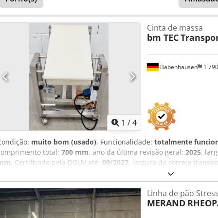
Cinta de massa
bm TEC
Transpo
Babenhausen
1 79
1
/
4
Condição:
muito bom (usado)
, Funcionalidade:
totalmente funcio
comprimento total:
700 mm
, ano da última revisão geral:
2025
, lar
mm
, Certificado pela DGUV até:
09/2027
, largura da correia transp
entrada:
50 Hz
, Equipamento:
chassis
, bm TEC transportador de ma
Velocidade da correia ajustável continuamente Execução em aço in
Linha de pão Stres
DGUV V3 efetuada Dimensões aprox.: 700 x 550 x 800 mm (LxPxA) L
MERAND
RHEOP
limpo e testado pela SAB Cjdpfx Aey Ik Afol Isha Dispomos de mais