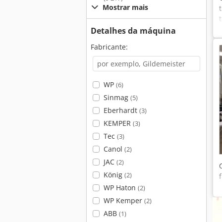
Mostrar mais
Detalhes da máquina
Fabricante:
WP
(6)
Sinmag
(5)
Eberhardt
(3)
KEMPER
(3)
Tec
(3)
Canol
(2)
JAC
(2)
König
(2)
WP Haton
(2)
WP Kemper
(2)
ABB
(1)