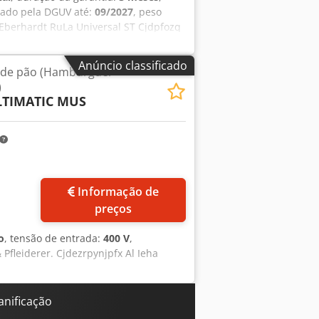
icado pela DGUV até:
09/2027
, peso
 Eberhardt RuLa Universal ST Cjdpfozq
vamento Intervalos de peso possíveis:
ão 400 V, ficha CEE de 16 A Dimensões:
Anúncio classificado
 de pão (Hambúrguer
sada
)
TIMATIC MUS
Informação de
preços
o
, tensão de entrada:
400 V
,
Pfleiderer. Cjdezrpynjpfx Al Ieha
anificação