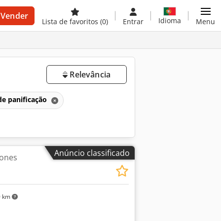
Vender
Idioma
Lista de favoritos
(0)
Entrar
Menu
Relevância
de panificação
Anúncio classificado
cones
0 km