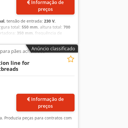
Informação de
preços
nal
, tensão de entrada:
230 V
,
argura total:
550 mm
, altura total:
700
ortadora:
350 mm
, frequência de
assa longa Csdpfxey Ik Ars Al Ijha
uamente Construção em aço inoxidável
Anúncio classificado
 para pães achatados
PxA Ligação 230 V Equipamento usado,
ion line for
atbreads
Informação de
preços
ta. Produzia peças para contratos com