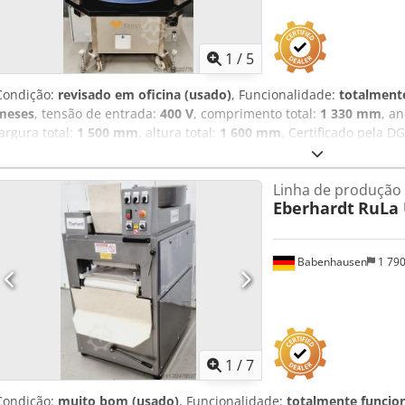
1
/
5
Condição:
revisado em oficina (usado)
, Funcionalidade:
totalmente
meses
, tensão de entrada:
400 V
, comprimento total:
1 330 mm
, a
largura total:
1 500 mm
, altura total:
1 600 mm
, Certificado pela D
kg
, frequência de entrada:
50 Hz
, tipo de corrente de entrada:
trif
circular a pães WP Kemper Modelo em aço inoxidável com lubrificaç
Linha de produção
formação com revestimento de Teflon, novos Máquina móvel Conex
Eberhardt
RuLa 
usada, revisada Com garantia + serviço de peças de reposição Opçõ
Alewmwlks Ijha Contrato de manutenção Pacote de serviços Instru
máquinas TOP para dar forma circular a pães em stock!
Babenhausen
1 79
1
/
7
Condição:
muito bom (usado)
, Funcionalidade:
totalmente funcio