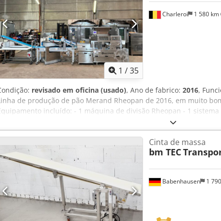
Charleroi
1 580 km
1
/
35
Condição:
revisado em oficina (usado)
, Ano de fabrico:
2016
, Func
Linha de produção de pão Merand Rheopan de 2016, em muito bom
Equipamento incluído: - 1 máquina de divisão Rheopan - 1 sistem
boleamento - 1 transportador de saída com altura ajustável Cedpfx 
linha: de 150 g a 2000 g - 2 linhas: de 75 g a 1000 g
Cinta de massa
bm TEC
Transpo
Babenhausen
1 79