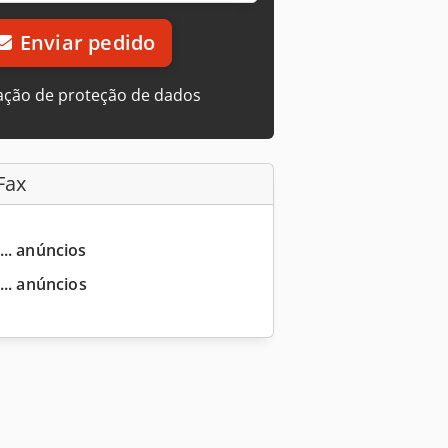
Enviar pedido
ação de proteção de dados
Fax
... anúncios
... anúncios