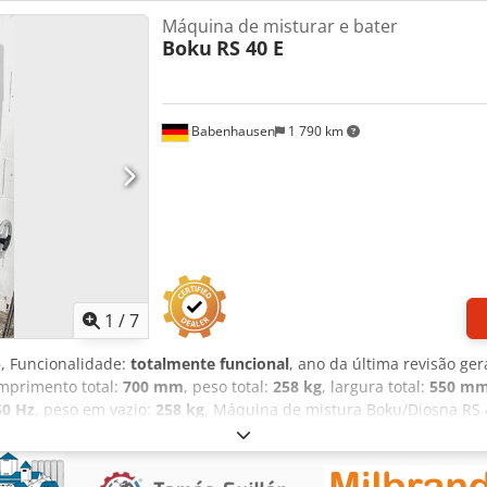
Máquina de misturar e bater
Boku
RS 40 E
Babenhausen
1 790 km
1
/
7
)
, Funcionalidade:
totalmente funcional
, ano da última revisão ger
omprimento total:
700 mm
, peso total:
258 kg
, largura total:
550 m
50 Hz
, peso em vazio:
258 kg
, Máquina de mistura Boku/Diosna RS 4
lo Boku/Diosna: RS 40 E Velocidade variável 1 batedor de mistura,
ho/eixo de mistura, ajustável Ligação 400V, ficha CEE de 16A Apena
econdicionada Com garantia Visite a nossa grande exposição de