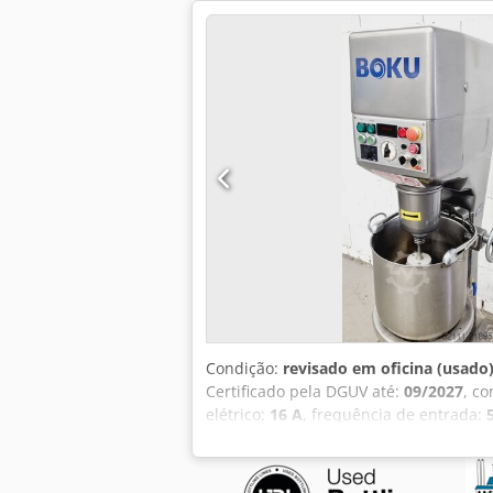
Condição:
revisado em oficina (usado
Certificado pela DGUV até:
09/2027
, c
elétrico:
16 A
, frequência de entrada:
/ 1 x bate Crsdpfx Acey Rhggowsf Mode
inoxidável de 40 litros Eixo de trabal
com a norma DGUV V3 Máquina usada, r