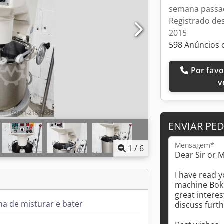
semana passa
Registrado de
2015
598 Anúncios 
Por favor, ligue-me de
v
ENVIAR PE
Mensagem*
1
/
6
a de misturar e bater