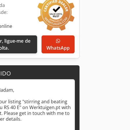
da
sde:
online
olta.
WhatsApp
DIDO