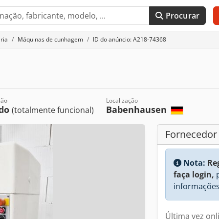
Procurar
ria
Máquinas de cunhagem
ID do anúncio: A218-74368
ção
Localização
do
Babenhausen
(totalmente funcional)
Fornecedor
Nota:
Re
faça login,
p
informações
Última vez onl