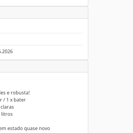
6.2026
es e robusta!
 / 1 x bater
 claras
litros
r em estado quase novo