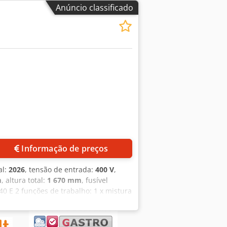
Anúncio classificado
Informação de preços
al:
2026
, tensão de entrada:
400 V
,
m
, altura total:
1 670 mm
, fusível
0 E 2 funções de trabalho: 1 x mistura
 1 batedor 1 recipiente em aço
s na nossa empresa: testado de acordo
 máquinas para padarias!