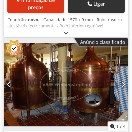
Informação de
Ligar
preços
Condição:
novo
, - Capacidade 1570 x 9 mm - Rolo traseiro
ajustável electricamente - Rolo inferior regulável
eletricamente (fixação do material) - Leitura digital para o
movimento do rolo traseiro - Leitura digital para
Anúncio classificado
movimento do rolo inferior (fixação do material) - Rolos
temperados - Rolos cônicos - Rolo superior giratório
Chodpfog Ntlcjx Agmoa - Sistema de lubrificação central -
Motor freio - Parada de emergência - Documentações -
400V
1
/
4