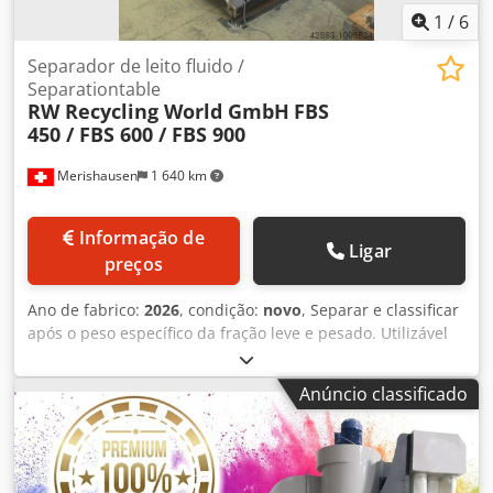
1
/
6
Separador de leito fluido /
Separationtable
RW Recycling World GmbH
FBS
450 / FBS 600 / FBS 900
Merishausen
1 640 km
Informação de
Ligar
preços
Ano de fabrico:
2026
, condição:
novo
, Separar e classificar
após o peso específico da fração leve e pesado. Utilizável
para grãos de alumínio/plástico, de borracha/têxtil, cabo-
reciclagem, etc. Tipo e tamanho são selecionáveis,
Anúncio classificado
dependendo do produto e taxa de transferência.
Comprimento da máquina constante, é possível escolher
entre largura de trabalho de: Chsdebbr Ipopfx Agmja
450mm, 600mm, 900mm.