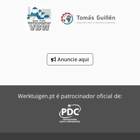
aprox. 34 kW (mantas de aquecimento) Material: aço
inoxidável, revestido a cobre Equipamento: 1 tina de
mosturação/filtro, 1 panela de mosto com filtro de lúpulo
(aquecimento elétrico, zonas de aquecimento: 2x lateral,
1x fundo), ambos os recipientes com indicador de
temperatura, 2 bombas Hilge (Tipo: Durietta I-200-5/0,25/4,
(Q: 2 - 3 m³/h, H: 5,0 m)
Anuncie aqui
Werktuigen.pt é patrocinador oficial de: