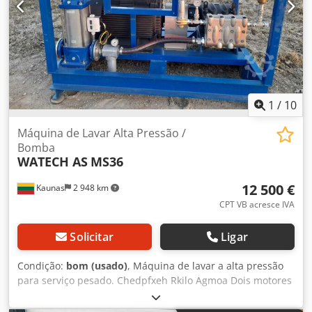
funcionamento/hidromassagem, estação de fuso, gabinete
de controle de aço inoxidável com sistema de controle,
estrutura de aço inoxidável com plataforma de operação,
escadas, tubulação, bombas e conexões
1
/
10
Máquina de Lavar Alta Pressão /
Bomba
WATECH AS
MS36
12 500 €
Kaunas
2 948 km
CPT VB acresce IVA
Solicitar
Ligar
Condição:
bom (usado)
, Máquina de lavar a alta pressão
para serviço pesado. Chedpfxeh Rkilo Agmoa Dois motores
- 90kW + 1,5kW A máquina foi utilizada durante algumas
horas e depois armazenada no armazém. A entrega está