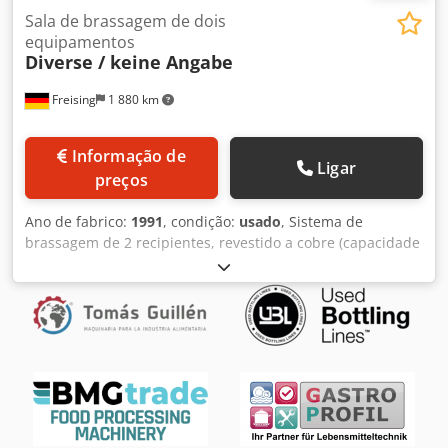
Sala de brassagem de dois
equipamentos
Diverse / keine Angabe
Freising
1 880 km
Informação de
Ligar
preços
Ano de fabrico:
1991
, condição:
usado
, Sistema de
brassagem de 2 recipientes, revestido a cobre (capacidade
de mosturação 13 hl). Os dois vasos de brassagem são
fabricados em aço inoxidável e revestidos com cobre. A
panela de mosto é aquecida por mantas aquecedoras
elétricas. Alternativamente, é possível equipar a panela
com um sistema de aquecimento a vapor, o que pode ser
realizado a um custo relativamente baixo. Máquina
(adicional): Capacidade de mosturação de 13 hl
Capacidade: 13 hl por ciclo de brassagem Chodpfx Agjxbn
R Demoa Duração da brassagem aprox.: 8 h Potência: