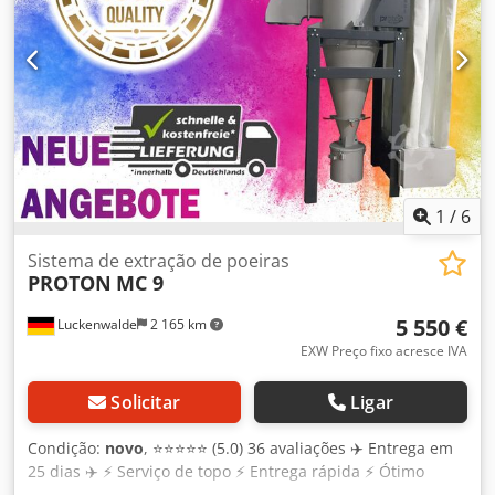
1
/
6
Sistema de extração de poeiras
PROTON
MC 9
5 550 €
Luckenwalde
2 165 km
EXW Preço fixo acresce IVA
Solicitar
Ligar
Condição:
novo
, ⭐⭐⭐⭐⭐ (5.0) 36 avaliações ✈️ Entrega em
25 dias ✈️ ⚡️ Serviço de topo ⚡️ Entrega rápida ⚡️ Ótimo
suporte! ✅✅✅Classe energética A+++✅✅✅✅ ✳️Behalten