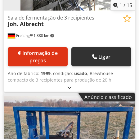
1
/
15
Sala de fermentação de 3 recipientes
Joh. Albrecht
Freising
1 880 km
Informação de
Ligar
preços
Ano de fabrico:
1999
, condição:
usado
, Brewhouse
compacto de 3 recipientes para produção de 20 hl
Máquina (adicional): sistema de infusão compacto de 20 hl
Tamanho da infusão: 2000 l Csdpjw U A T Iefx Agmsha
Anúncio classificado
Comprimento: 2600 mm Largura: 5000 mm Altura: 4500
mm Operação/Controle: Operação manual com
controlador de programa de aquecimento "Barbie e
Kühner 7600" Material: aço inoxidável / cobre Construção
básica: Recipientes de fermentação montados em uma
estrutura de construção Equipamento: Caldeira de
mostura/mosto, tanque de filtragem, tanque de pré-